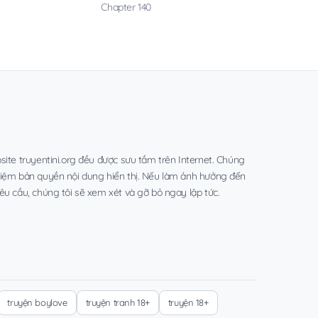
Chapter 140
site truyentini.org đều được sưu tầm trên Internet. Chúng
hiệm bản quyền nội dung hiển thị. Nếu làm ảnh hưởng đến
êu cầu, chúng tôi sẽ xem xét và gỡ bỏ ngay lập tức.
truyện boylove
truyện tranh 18+
truyện 18+