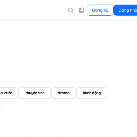
Đăng ký
Đăng nh
ài hước
chuyển sinh
drama
hành động