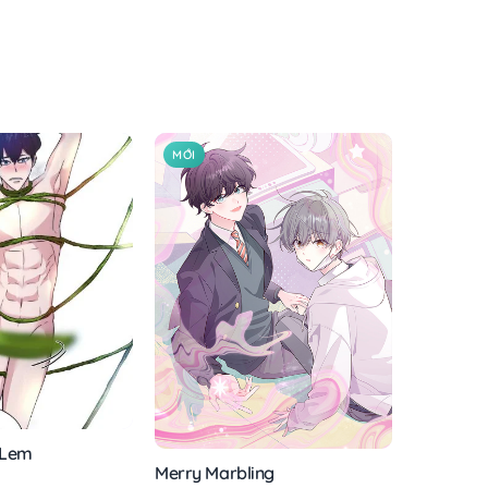
MỚI
 Lem
Merry Marbling