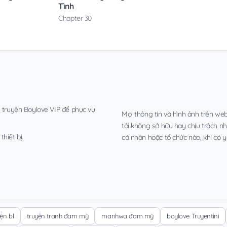
Tình
Chapter 30
, truyện Boylove VIP để phục vụ
Mọi thông tin và hình ảnh trên web
tôi không sở hữu hay chịu trách n
hiết bị.
cá nhân hoặc tổ chức nào, khi có y
yện bl
truyện tranh đam mỹ
manhwa đam mỹ
boylove Truyentini