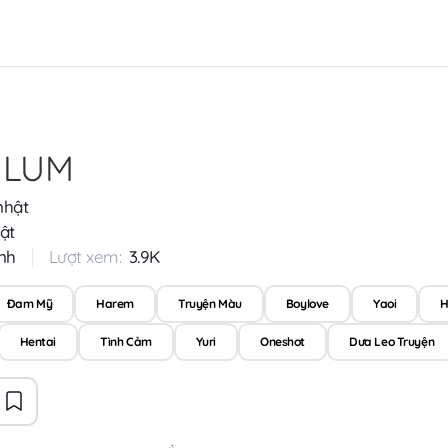
 LUM
nhật
ật
nh
Lượt xem:
3.9K
Đam Mỹ
Harem
Truyện Màu
Boylove
Yaoi
H
Hentai
Tình Cảm
Yuri
Oneshot
Dưa Leo Truyện