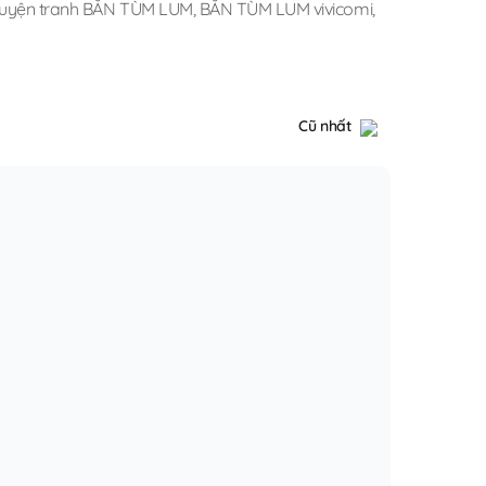
ruyện tranh BẮN TÙM LUM
,
BẮN TÙM LUM vivicomi
,
Cũ nhất