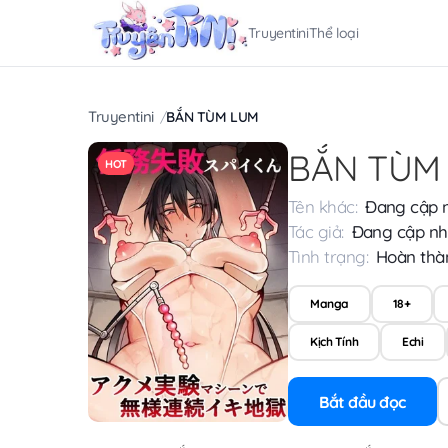
Truyentini
Thể loại
Truyentini
BẮN TÙM LUM
BẮN TÙM
HOT
Tên khác:
Đang cập 
Tác giả:
Đang cập nh
Tình trạng:
Hoàn thà
Manga
18+
Kịch Tính
Echi
Bắt đầu đọc