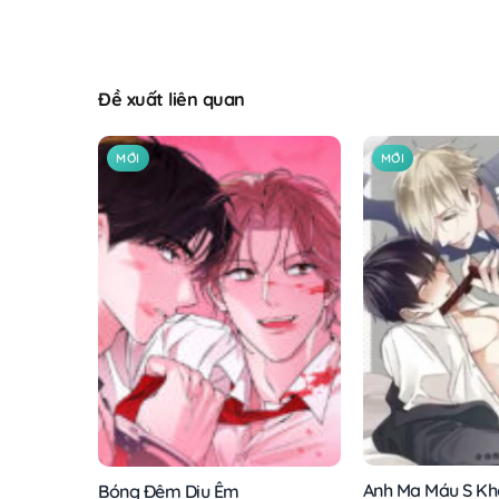
Đề xuất liên quan
MỚI
MỚI
Anh Ma Máu S Kh
Bóng Đêm Dịu Êm