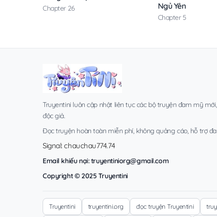
Ngủ Yên
Chapter 26
Chapter 5
Truyentini luôn cập nhật liên tục các bộ truyện đam mỹ mới
độc giả.
Đọc truyện hoàn toàn miễn phí, không quảng cáo, hỗ trợ đa t
Signal: chauchau774.74
Email khiếu nại:
truyentiniorg@gmail.com
Copyright © 2025 Truyentini
Truyentini
truyentini.org
đọc truyện Truyentini
tru