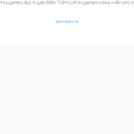
truyentini
,
đọc truyện BẮN TÙM LUM truyentini online miễn phí
,
t
Xem thêm