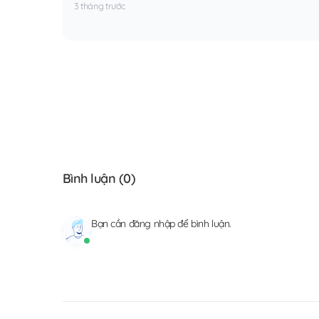
3 tháng trước
Bình luận (
0
)
Bạn cần
đăng nhập
để bình luận.