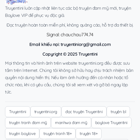
Truyentini luôn cập nhật liên tục các bộ truyện đam mỹ mới, truyện
Boylove VIP để phục vụ độc giả.
Đọc truyện hoàn toàn miễn phí, không quảng cáo, hỗ trợ đa thiết bị.
Signal: chauchau774.74
Email khiếu nại:
truyentiniorg@gmail.com
Copyright © 2025 Truyentini
Mọi thông tin và hình ảnh trên website truyentini.org đều được sưu
tầm trên Internet. Chúng tôi không sở hữu hay chịu trách nhiệm bản
quyền nội dung hiển thị. Nếu làm ảnh hưởng đến cá nhân hoặc tổ
chức nào, khi có yêu cầu, chúng tôi sẽ xem xét và gỡ bỏ ngay lập
tức.
Truyentini
truyentini.org
đọc truyện Truyentini
truyện bl
truyện tranh đam mỹ
manhwa đam mỹ
boylove Truyentini
truyện boylove
truyện tranh 18+
truyện 18+