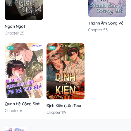
Thanh Âm Sóng Vỗ
Ngòn Ngọt
Chapter 53
Chapter 25
MỚI
MỚI
Quan Hệ Cộng Sinh Giữa PD Và Tác Giả
Định Kiến (Lặn Team)
Chapter 6
Chapter 119