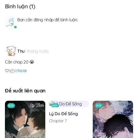
Bình luận (
1
)
Bạn cần
đăng nhập
để bình luận.
Thu
1 tháng trước
Cần chap 20 😭
0
0
Trả lời
Đề xuất liên quan
MỚI
MỚI
MỚI
Lý Do Để Sống
Chapter 7