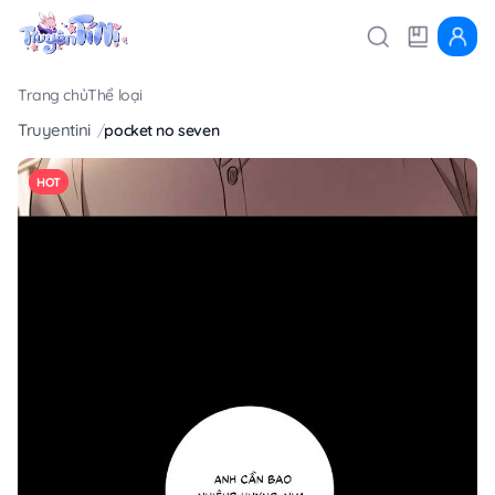
Trang chủ
Thể loại
Truyentini
pocket no seven
HOT