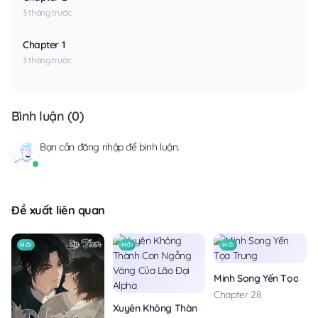
3 tháng trước
Chapter 1
3 tháng trước
Bình luận (
0
)
Bạn cần
đăng nhập
để bình luận.
Đề xuất liên quan
MỚI
MỚI
MỚI
Minh Song Yến Tọa Tru
Chapter 28
Xuyên Không Thành Con Ngỗng Vàng Của Lão