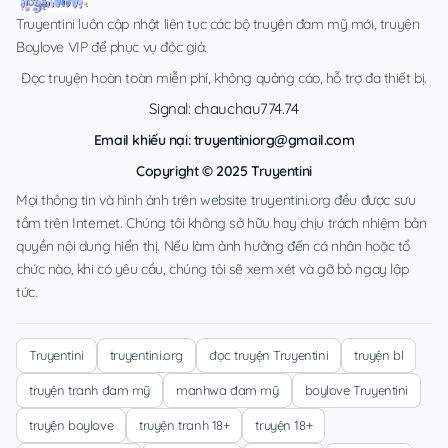
Truyentini luôn cập nhật liên tục các bộ truyện đam mỹ mới, truyện
Boylove VIP để phục vụ độc giả.
Đọc truyện hoàn toàn miễn phí, không quảng cáo, hỗ trợ đa thiết bị.
Signal: chauchau774.74
Email khiếu nại:
truyentiniorg@gmail.com
Copyright © 2025 Truyentini
Mọi thông tin và hình ảnh trên website truyentini.org đều được sưu
tầm trên Internet. Chúng tôi không sở hữu hay chịu trách nhiệm bản
quyền nội dung hiển thị. Nếu làm ảnh hưởng đến cá nhân hoặc tổ
chức nào, khi có yêu cầu, chúng tôi sẽ xem xét và gỡ bỏ ngay lập
tức.
Truyentini
truyentini.org
đọc truyện Truyentini
truyện bl
truyện tranh đam mỹ
manhwa đam mỹ
boylove Truyentini
truyện boylove
truyện tranh 18+
truyện 18+