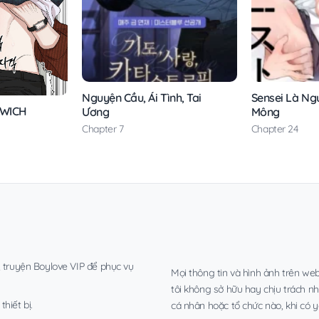
Nguyện Cầu, Ái Tình, Tai
Sensei Là Ngư
DWICH
Ương
Mông
Chapter 7
Chapter 24
, truyện Boylove VIP để phục vụ
Mọi thông tin và hình ảnh trên web
tôi không sở hữu hay chịu trách n
hiết bị.
cá nhân hoặc tổ chức nào, khi có y