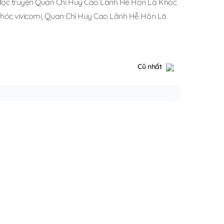
đọc truyện Quan Chỉ Huy Cao Lãnh Hễ Hôn Là Khóc
hóc vivicomi
,
Quan Chỉ Huy Cao Lãnh Hễ Hôn Là
Cũ nhất