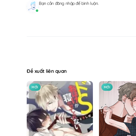
Bạn cần
đăng nhập
để bình luận.
Đề xuất liên quan
MỚI
MỚI