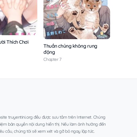
ời Thích Chơi
Thuần chủng không rung
động
Chapter 7
site truyentini.org đều được sưu tầm trên Internet. Chúng
hiệm bản quyền nội dung hiển thị. Nếu làm ảnh hưởng đến
êu cầu, chúng tôi sẽ xem xét và gỡ bỏ ngay lập tức.