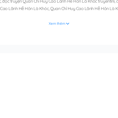
c
,
đọc truyện Quan Chỉ Huy Cao Lãnh Hễ Hôn Là Khóc truyentini
,
y Cao Lãnh Hễ Hôn Là Khóc
,
Quan Chỉ Huy Cao Lãnh Hễ Hôn Là K
Xem thêm