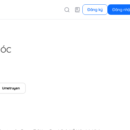
Đăng ký
Đăng nh
hóc
Umetruyen