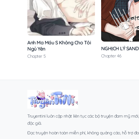
Anh Ma Máu S Không Cho Tôi
NGHỊCH LÝ SAN
Ngủ Yên
Chapter 46
Chapter 5
Truyentini luôn cập nhật liên tục các bộ truyện đam mỹ mới
độc giả.
Đọc truyện hoàn toàn miễn phí, không quảng cáo, hỗ trợ đa t