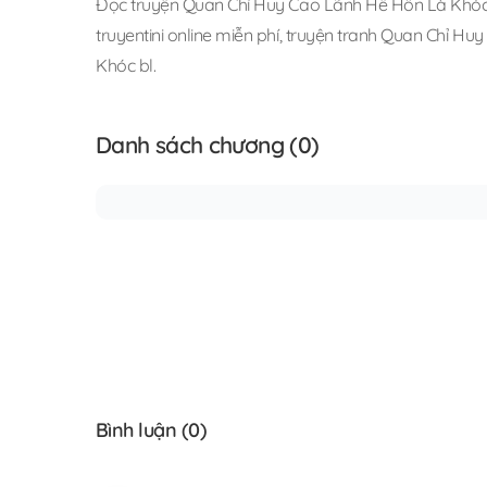
Đọc truyện Quan Chỉ Huy Cao Lãnh Hễ Hôn Là Khó
truyentini online miễn phí
,
truyện tranh Quan Chỉ Hu
Khóc bl
.
Danh sách chương (0)
Bình luận (
0
)