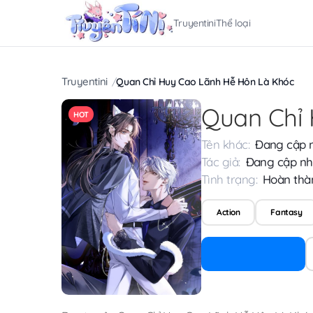
Truyentini
Thể loại
Truyentini
Quan Chỉ Huy Cao Lãnh Hễ Hôn Là Khóc
Quan Chỉ
HOT
Tên khác:
Đang cập 
Tác giả:
Đang cập nh
Tình trạng:
Hoàn thà
Action
Fantasy