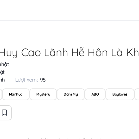
 Huy Cao Lãnh Hễ Hôn Là K
nhật
ật
nh
Lượt xem:
95
Manhua
Mystery
Đam Mỹ
ABO
Boyloves