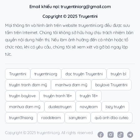
Email khiếu nại:
truyentiniorg@gmail.com
Copyright © 2025 Truyentini
Mọi thông tin và hình ảnh trên website truyentini.org đều được sưu
tầm trên Internet. Chúng tôi không sở hữu hay chịu trách nhiệm bản
quyền nội dung hiển thị. Nếu làm ảnh hưởng đến cá nhân hoặc tổ
chức nào, khi có yêu cầu, chúng tôi sẽ xem xét và gỡ bỏ ngay lập
tức.
Truyentini
truyentini.org
đọc truyện Truyentini
truyện bl
truyện tranh đam mỹ
manhwa đam mỹ
boylove Truyentini
truyện boylove
truyện tranh 18+
truyện 18+
manhua đam mỹ
dualeotruyen
navyteam
lazy truyện
truyen3hsang
roadsteam
sanyteam
quả anh đào cuteo
Copyright © 2025 truyentini.org. All rights reserved.