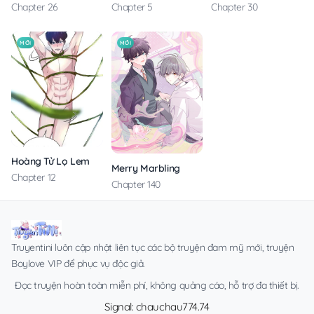
Chapter 5
Chapter 30
Chapter 26
MỚI
MỚI
Hoàng Tử Lọ Lem
Merry Marbling
Chapter 12
Chapter 140
Truyentini luôn cập nhật liên tục các bộ truyện đam mỹ mới, truyện
Boylove VIP để phục vụ độc giả.
Đọc truyện hoàn toàn miễn phí, không quảng cáo, hỗ trợ đa thiết bị.
Signal: chauchau774.74