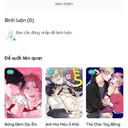
Xem thêm
Bình luận (
0
)
Bạn cần
đăng nhập
để bình luận.
Đề xuất liên quan
MỚI
MỚI
MỚI
Anh Ma Máu S Không Cho Tôi Ngủ Yên
Thử Chia Tay Bằng Các
Bóng Đêm Dịu Êm