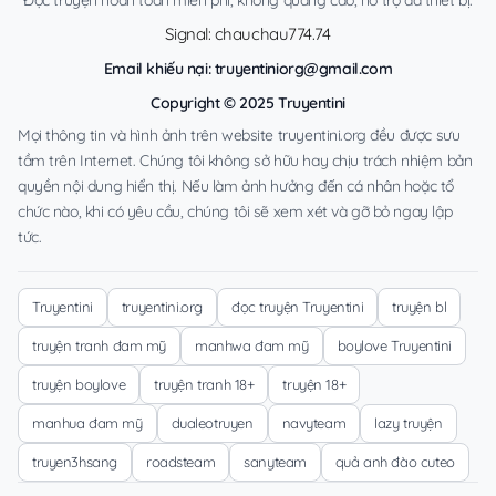
Signal: chauchau774.74
Email khiếu nại:
truyentiniorg@gmail.com
Copyright © 2025 Truyentini
Mọi thông tin và hình ảnh trên website truyentini.org đều được sưu
tầm trên Internet. Chúng tôi không sở hữu hay chịu trách nhiệm bản
quyền nội dung hiển thị. Nếu làm ảnh hưởng đến cá nhân hoặc tổ
chức nào, khi có yêu cầu, chúng tôi sẽ xem xét và gỡ bỏ ngay lập
tức.
Truyentini
truyentini.org
đọc truyện Truyentini
truyện bl
truyện tranh đam mỹ
manhwa đam mỹ
boylove Truyentini
truyện boylove
truyện tranh 18+
truyện 18+
manhua đam mỹ
dualeotruyen
navyteam
lazy truyện
truyen3hsang
roadsteam
sanyteam
quả anh đào cuteo