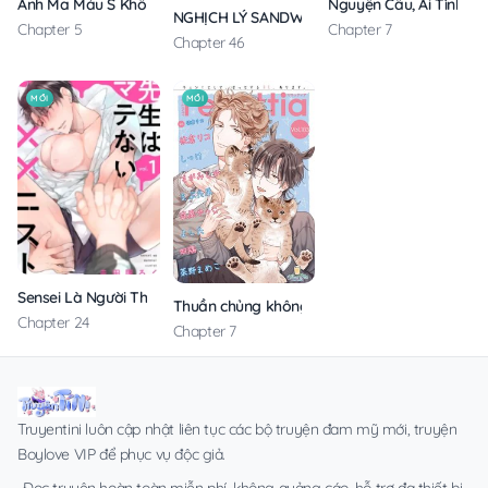
Anh Ma Máu S Không Cho Tôi Ngủ Yên
Nguyện Cầu, Ái Tình, T
NGHỊCH LÝ SANDWICH
Chapter 5
Chapter 7
Chapter 46
MỚI
MỚI
Sensei Là Người Thích Chơi Mông
Thuần chủng không rung động
Chapter 24
Chapter 7
Truyentini luôn cập nhật liên tục các bộ truyện đam mỹ mới, truyện
Boylove VIP để phục vụ độc giả.
Đọc truyện hoàn toàn miễn phí, không quảng cáo, hỗ trợ đa thiết bị.