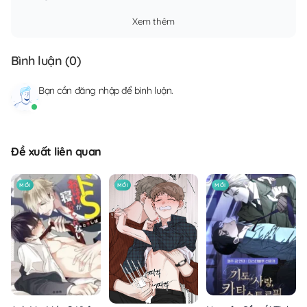
Xem thêm
Bình luận (
0
)
Bạn cần
đăng nhập
để bình luận.
Đề xuất liên quan
MỚI
MỚI
MỚI