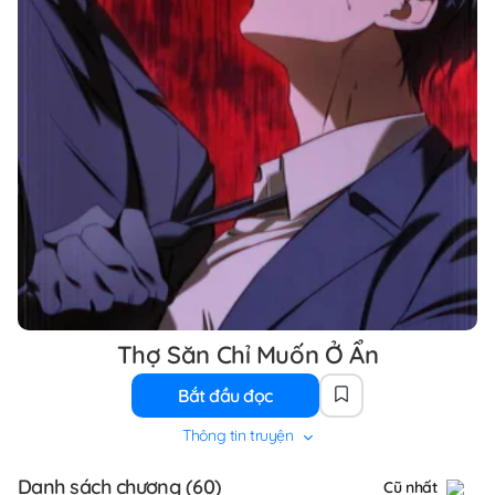
Thợ Săn Chỉ Muốn Ở Ẩn
Bắt đầu đọc
Thông tin truyện
Danh sách chương (60)
Cũ nhất