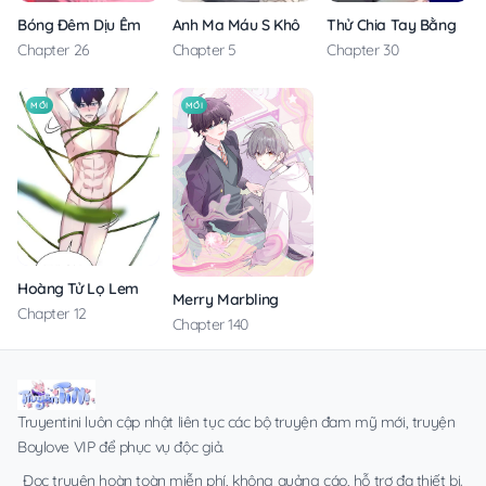
Anh Ma Máu S Không Cho Tôi Ngủ Yên
Thử Chia Tay Bằng Các
Bóng Đêm Dịu Êm
Chapter 5
Chapter 30
Chapter 26
MỚI
MỚI
Hoàng Tử Lọ Lem
Merry Marbling
Chapter 12
Chapter 140
Truyentini luôn cập nhật liên tục các bộ truyện đam mỹ mới, truyện
Boylove VIP để phục vụ độc giả.
Đọc truyện hoàn toàn miễn phí, không quảng cáo, hỗ trợ đa thiết bị.