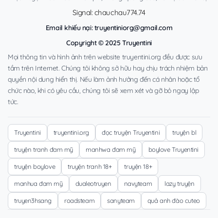
Signal: chauchau774.74
Email khiếu nại:
truyentiniorg@gmail.com
Copyright © 2025 Truyentini
Mọi thông tin và hình ảnh trên website truyentini.org đều được sưu
tầm trên Internet. Chúng tôi không sở hữu hay chịu trách nhiệm bản
quyền nội dung hiển thị. Nếu làm ảnh hưởng đến cá nhân hoặc tổ
chức nào, khi có yêu cầu, chúng tôi sẽ xem xét và gỡ bỏ ngay lập
tức.
Truyentini
truyentini.org
đọc truyện Truyentini
truyện bl
truyện tranh đam mỹ
manhwa đam mỹ
boylove Truyentini
truyện boylove
truyện tranh 18+
truyện 18+
manhua đam mỹ
dualeotruyen
navyteam
lazy truyện
truyen3hsang
roadsteam
sanyteam
quả anh đào cuteo