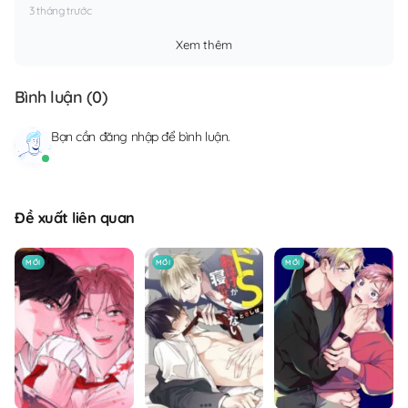
3 tháng trước
Xem thêm
Bình luận (
0
)
Bạn cần
đăng nhập
để bình luận.
Đề xuất liên quan
MỚI
MỚI
MỚI