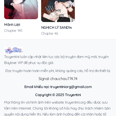
Mãnh Liệt
NGHỊCH LÝ SANDWICH
Chapter 145
Chapter 46
Truyentini luôn cập nhật liên tục các bộ truyện đam mỹ mới, truyện
Boylove VIP để phục vụ độc giả.
Đọc truyện hoàn toàn miễn phí, không quảng cáo, hỗ trợ đa thiết bị.
Signal: chauchau774.74
Email khiếu nại:
truyentiniorg@gmail.com
Copyright © 2025 Truyentini
Mọi thông tin và hình ảnh trên website truyentini.org đều được sưu
tầm trên Internet. Chúng tôi không sở hữu hay chịu trách nhiệm bản
quyền nội dung hiển thị. Nếu làm ảnh hưởng đến cá nhân hoặc tổ