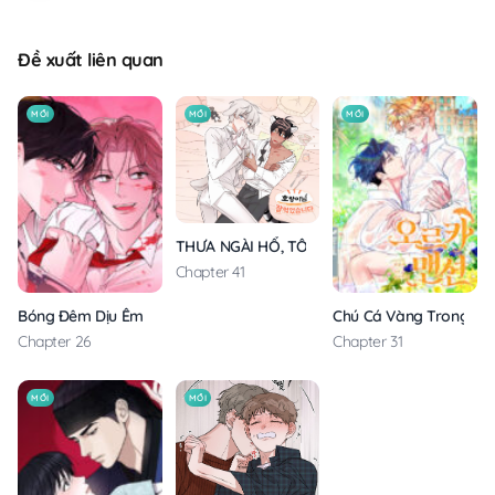
Đề xuất liên quan
MỚI
MỚI
MỚI
THƯA NGÀI HỔ, TÔI ĐÃ ĂN RẤT NGON MIỆNG
Chapter 41
Bóng Đêm Dịu Êm
Chú Cá Vàng Trong Din
Chapter 26
Chapter 31
MỚI
MỚI