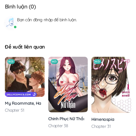
Bình luận (
0
)
Bạn cần
đăng nhập
để bình luận.
Đề xuất liên quan
MỚI
MỚI
MỚI
My Roommate, Handsome Senior
Chapter 51
Chinh Phục Nữ Thần
Himenospia
Chapter 38
Chapter 31