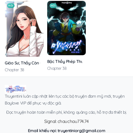
MỚI
MỚI
Bậc Thầy Phép Thuật Ở Thế Giới Võ Lâm
Giáo Sư, Thầy Còn Chờ Chi Nữa
Chapter 38
Chapter 38
Truyentini luôn cập nhật liên tục các bộ truyện đam mỹ mới, truyện
Boylove VIP để phục vụ độc giả.
Đọc truyện hoàn toàn miễn phí, không quảng cáo, hỗ trợ đa thiết bị.
Signal: chauchau774.74
Email khiếu nại:
truyentiniorg@gmail.com