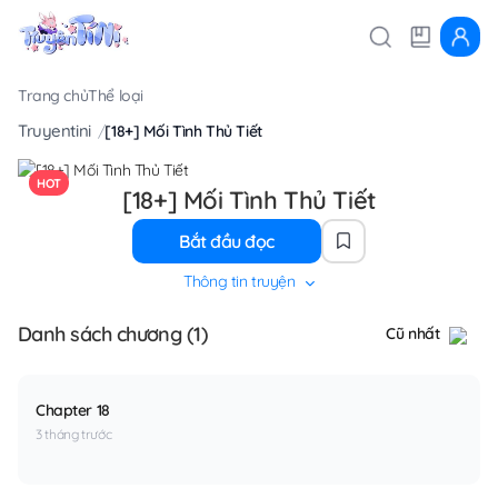
Trang chủ
Thể loại
Truyentini
[18+] Mối Tình Thủ Tiết
HOT
[18+] Mối Tình Thủ Tiết
Bắt đầu đọc
Thông tin truyện
Danh sách chương (1)
Cũ nhất
Chapter 18
3 tháng trước