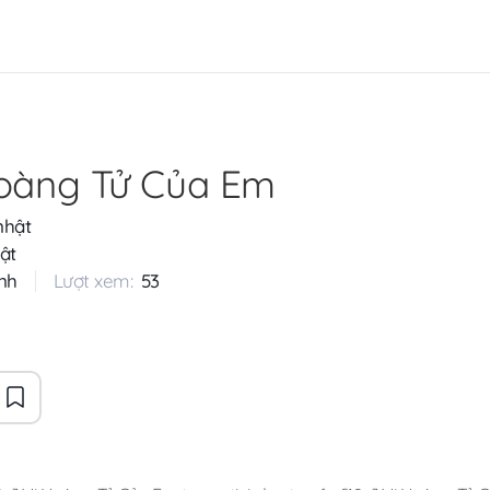
Hoàng Tử Của Em
nhật
ật
nh
Lượt xem:
53