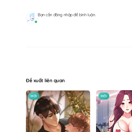
Bạn cần
đăng nhập
để bình luận.
Đề xuất liên quan
MỚI
MỚI