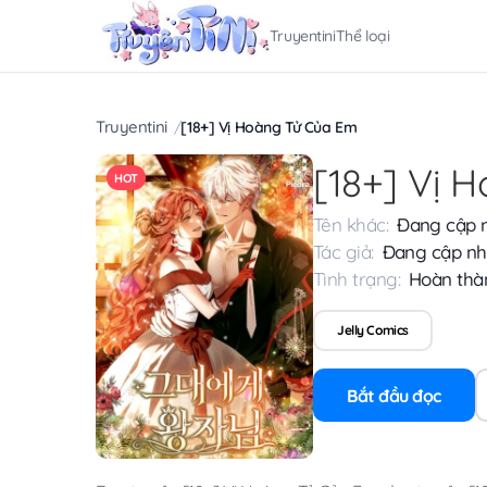
Truyentini
Thể loại
Truyentini
[18+] Vị Hoàng Tử Của Em
[18+] Vị 
HOT
Tên khác:
Đang cập 
Tác giả:
Đang cập nh
Tình trạng:
Hoàn thà
Jelly Comics
Bắt đầu đọc