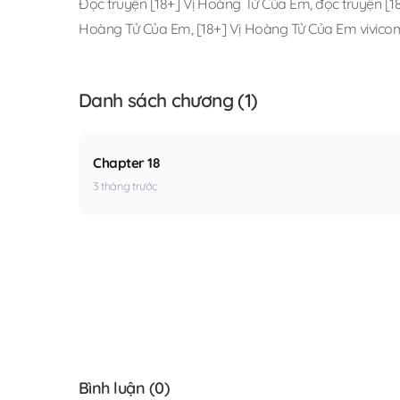
Đọc truyện [18+] Vị Hoàng Tử Của Em
,
đọc truyện [1
Hoàng Tử Của Em
,
[18+] Vị Hoàng Tử Của Em vivico
Danh sách chương (1)
Chapter 18
3 tháng trước
Bình luận (
0
)