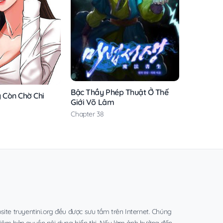
Bậc Thầy Phép Thuật Ở Thế
y Còn Chờ Chi
Giới Võ Lâm
Chapter 38
site truyentini.org đều được sưu tầm trên Internet. Chúng
hiệm bản quyền nội dung hiển thị. Nếu làm ảnh hưởng đến