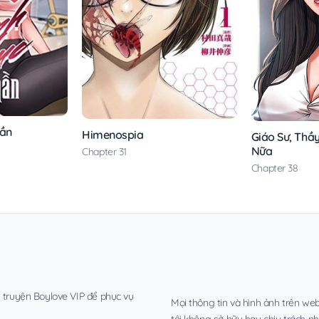
hần
Himenospia
Giáo Sư, Thầ
Nữa
Chapter 31
Chapter 38
, truyện Boylove VIP để phục vụ
Mọi thông tin và hình ảnh trên web
tôi không sở hữu hay chịu trách n