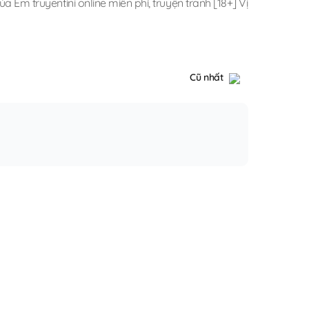
ủa Em truyentini online miễn phí
,
truyện tranh [18+] Vị
Cũ nhất