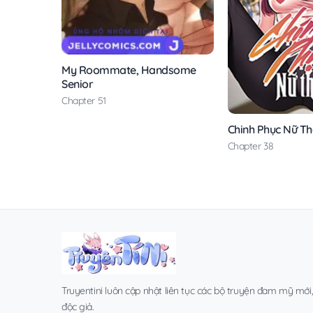
My Roommate, Handsome
Senior
Chapter 51
Chinh Phục Nữ T
Chapter 38
Truyentini luôn cập nhật liên tục các bộ truyện đam mỹ mới
độc giả.