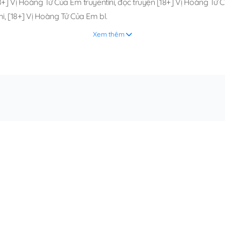
8+] Vị Hoàng Tử Của Em truyentini
,
đọc truyện [18+] Vị Hoàng Tử C
mi
,
[18+] Vị Hoàng Tử Của Em bl
.
Xem thêm