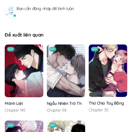
Bạn cần
đăng nhập
để bình luận.
Đề xuất liên quan
MỚI
MỚI
MỚI
Thử Chia Tay Bằng Các
Mãnh Liệt
Ngẫu Nhiên Trở Thành Vận Mệnh
Chapter 30
Chapter 145
Chapter 98
MỚI
MỚI