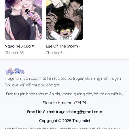
Người Yêu Của X
Eye Of The Storm – Không Che
Chapter 53
Chapter 34
Truyentini luôn cập nhật liên tục các bộ truyện đam mỹ mới, truyện
Boylove VIP để phục vụ độc giả.
Đọc truyện hoàn toàn miễn phí, không quảng cáo, hỗ trợ đa thiết bị.
Signal: chauchau774.74
Email khiếu nại:
truyentiniorg@gmail.com
Copyright © 2025 Truyentini