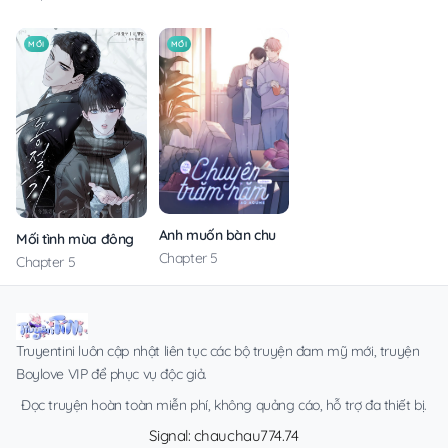
MỚI
MỚI
Anh muốn bàn chuyện trăm năm với em
Mối tình mùa đông
Chapter 5
Chapter 5
Truyentini luôn cập nhật liên tục các bộ truyện đam mỹ mới, truyện
Boylove VIP để phục vụ độc giả.
Đọc truyện hoàn toàn miễn phí, không quảng cáo, hỗ trợ đa thiết bị.
Signal: chauchau774.74