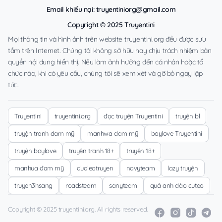
Email khiếu nại:
truyentiniorg@gmail.com
Copyright © 2025 Truyentini
Mọi thông tin và hình ảnh trên website truyentini.org đều được sưu
tầm trên Internet. Chúng tôi không sở hữu hay chịu trách nhiệm bản
quyền nội dung hiển thị. Nếu làm ảnh hưởng đến cá nhân hoặc tổ
chức nào, khi có yêu cầu, chúng tôi sẽ xem xét và gỡ bỏ ngay lập
tức.
Truyentini
truyentini.org
đọc truyện Truyentini
truyện bl
truyện tranh đam mỹ
manhwa đam mỹ
boylove Truyentini
truyện boylove
truyện tranh 18+
truyện 18+
manhua đam mỹ
dualeotruyen
navyteam
lazy truyện
truyen3hsang
roadsteam
sanyteam
quả anh đào cuteo
Copyright © 2025 truyentini.org. All rights reserved.