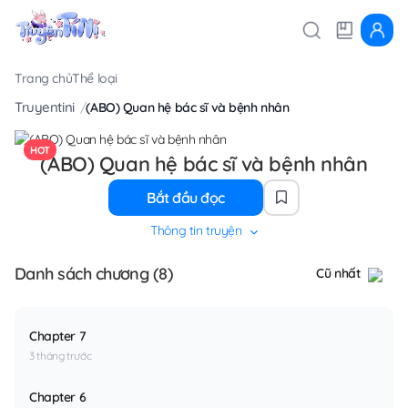
Trang chủ
Thể loại
Truyentini
(ABO) Quan hệ bác sĩ và bệnh nhân
HOT
(ABO) Quan hệ bác sĩ và bệnh nhân
Bắt đầu đọc
Thông tin truyện
Danh sách chương (8)
Cũ nhất
Chapter 7
3 tháng trước
Chapter 6