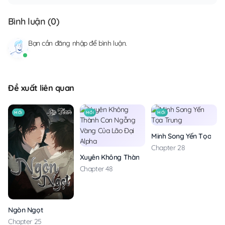
Bình luận (
0
)
Bạn cần
đăng nhập
để bình luận.
Đề xuất liên quan
MỚI
MỚI
MỚI
Minh Song Yến Tọa Tru
Chapter 28
Xuyên Không Thành Con Ngỗng Vàng Của Lão
Chapter 48
Ngòn Ngọt
Chapter 25