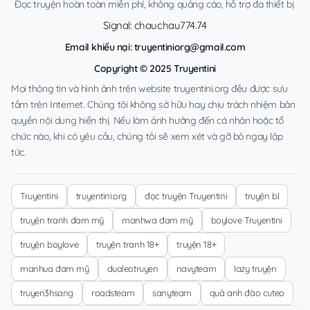
Đọc truyện hoàn toàn miễn phí, không quảng cáo, hỗ trợ đa thiết bị.
Signal: chauchau774.74
Email khiếu nại:
truyentiniorg@gmail.com
Copyright © 2025 Truyentini
Mọi thông tin và hình ảnh trên website truyentini.org đều được sưu
tầm trên Internet. Chúng tôi không sở hữu hay chịu trách nhiệm bản
quyền nội dung hiển thị. Nếu làm ảnh hưởng đến cá nhân hoặc tổ
chức nào, khi có yêu cầu, chúng tôi sẽ xem xét và gỡ bỏ ngay lập
tức.
Truyentini
truyentini.org
đọc truyện Truyentini
truyện bl
truyện tranh đam mỹ
manhwa đam mỹ
boylove Truyentini
truyện boylove
truyện tranh 18+
truyện 18+
manhua đam mỹ
dualeotruyen
navyteam
lazy truyện
truyen3hsang
roadsteam
sanyteam
quả anh đào cuteo