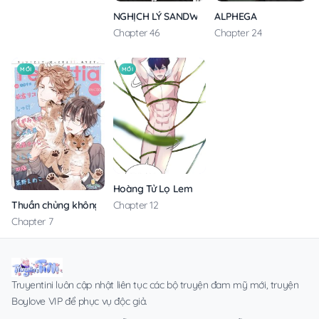
ALPHEGA
NGHỊCH LÝ SANDWICH
Chapter 24
Chapter 46
MỚI
MỚI
Hoàng Tử Lọ Lem
Thuần chủng không rung động
Chapter 12
Chapter 7
Truyentini luôn cập nhật liên tục các bộ truyện đam mỹ mới, truyện
Boylove VIP để phục vụ độc giả.