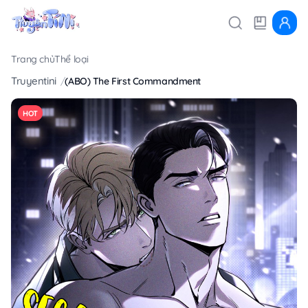
Trang chủ
Thể loại
Truyentini
(ABO) The First Commandment
HOT