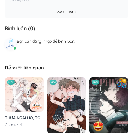
3 tháng trước
Xem thêm
Bình luận (
0
)
Bạn cần
đăng nhập
để bình luận.
Đề xuất liên quan
MỚI
MỚI
MỚI
THƯA NGÀI HỔ, TÔI ĐÃ ĂN RẤT NGON MIỆNG
Chapter 41