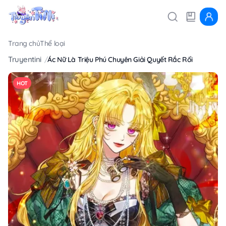
Trang chủ
Thể loại
Truyentini
Ác Nữ Là Triệu Phú Chuyên Giải Quyết Rắc Rối
HOT