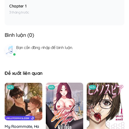
Chapter 1
3 tháng trước
Bình luận (
0
)
Bạn cần
đăng nhập
để bình luận.
Đề xuất liên quan
MỚI
MỚI
MỚI
My Roommate, Handsome Senior