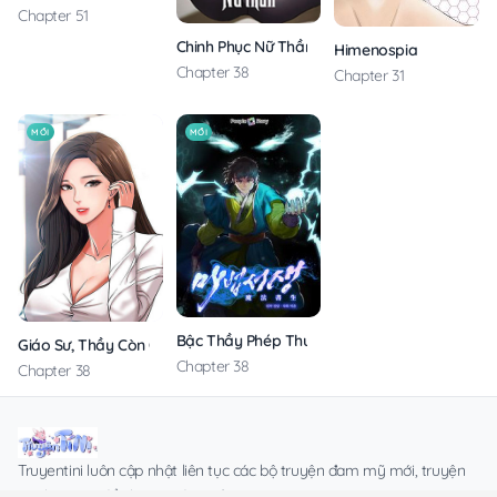
Chapter 51
Chinh Phục Nữ Thần
Himenospia
Chapter 38
Chapter 31
MỚI
MỚI
Bậc Thầy Phép Thuật Ở Thế Giới Võ Lâm
Giáo Sư, Thầy Còn Chờ Chi Nữa
Chapter 38
Chapter 38
Truyentini luôn cập nhật liên tục các bộ truyện đam mỹ mới, truyện
Boylove VIP để phục vụ độc giả.