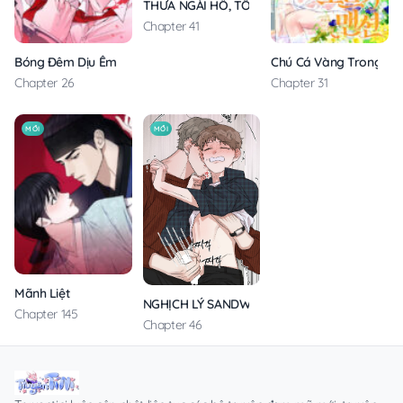
THƯA NGÀI HỔ, TÔI ĐÃ ĂN RẤT NGON MIỆNG
Chapter 41
Bóng Đêm Dịu Êm
Chú Cá Vàng Trong Din
Chapter 26
Chapter 31
MỚI
MỚI
Mãnh Liệt
NGHỊCH LÝ SANDWICH
Chapter 145
Chapter 46