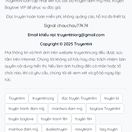
Truyentini luôn cập nhật liên tục các bộ truyện đam mỹ mới, truyện
Boylove VIP để phục vụ độc giả.
Đọc truyện hoàn toàn miễn phí, không quảng cáo, hỗ trợ đa thiết bị.
Signal: chauchau774.74
Email khiếu nại:
truyentiniorg@gmail.com
Copyright © 2025 Truyentini
Mọi thông tin và hình ảnh trên website truyentini.org đều được sưu
tầm trên Internet. Chúng tôi không sở hữu hay chịu trách nhiệm bản
quyền nội dung hiển thị. Nếu làm ảnh hưởng đến cá nhân hoặc tổ
chức nào, khi có yêu cầu, chúng tôi sẽ xem xét và gỡ bỏ ngay lập
tức.
Truyentini
truyentini.org
đọc truyện Truyentini
truyện bl
truyện tranh đam mỹ
manhwa đam mỹ
boylove Truyentini
truyện boylove
truyện tranh 18+
truyện 18+
manhua đam mỹ
dualeotruyen
navyteam
lazy truyện