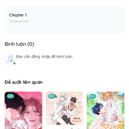
Chapter 1
3 tháng trước
Bình luận (
0
)
Bạn cần
đăng nhập
để bình luận.
Đề xuất liên quan
MỚI
MỚI
MỚI