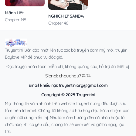
Mãnh Liệt
NGHỊCH LÝ SANDWICH
Chapter 145
Chapter 46
Truyentini luôn cập nhật liên tục các bộ truyện đam mỹ mới, truyện
Boylove VIP để phục vụ độc giả.
Đọc truyện hoàn toàn miễn phí, không quảng cáo, hỗ trợ đa thiết bị.
Signal: chauchau774.74
Email khiếu nại:
truyentiniorg@gmail.com
Copyright © 2025 Truyentini
Mọi thông tin và hình ảnh trên website truyentini.org đều được sưu
tầm trên Internet. Chúng tôi không sở hữu hay chịu trách nhiệm bản
quyền nội dung hiển thị. Nếu làm ảnh hưởng đến cá nhân hoặc tổ
chức nào, khi có yêu cầu, chúng tôi sẽ xem xét và gỡ bỏ ngay lập
tức.