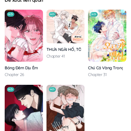
Đề xuất liên quan
MỚI
MỚI
MỚI
THƯA NGÀI HỔ, TÔI ĐÃ ĂN RẤT NGON MIỆNG
Chapter 41
Bóng Đêm Dịu Êm
Chú Cá Vàng Trong Din
Chapter 26
Chapter 31
MỚI
MỚI