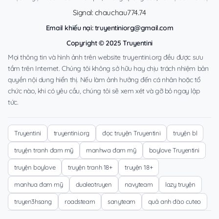
Signal: chauchau774.74
Email khiếu nại:
truyentiniorg@gmail.com
Copyright © 2025 Truyentini
Mọi thông tin và hình ảnh trên website truyentini.org đều được sưu
tầm trên Internet. Chúng tôi không sở hữu hay chịu trách nhiệm bản
quyền nội dung hiển thị. Nếu làm ảnh hưởng đến cá nhân hoặc tổ
chức nào, khi có yêu cầu, chúng tôi sẽ xem xét và gỡ bỏ ngay lập
tức.
Truyentini
truyentini.org
đọc truyện Truyentini
truyện bl
truyện tranh đam mỹ
manhwa đam mỹ
boylove Truyentini
truyện boylove
truyện tranh 18+
truyện 18+
manhua đam mỹ
dualeotruyen
navyteam
lazy truyện
truyen3hsang
roadsteam
sanyteam
quả anh đào cuteo