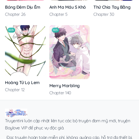
Anh Ma Máu S Không Cho Tôi Ngủ Yên
Thử Chia Tay Bằng Các
Bóng Đêm Dịu Êm
Chapter 5
Chapter 30
Chapter 26
MỚI
MỚI
Hoàng Tử Lọ Lem
Merry Marbling
Chapter 12
Chapter 140
Truyentini luôn cập nhật liên tục các bộ truyện đam mỹ mới, truyện
Boylove VIP để phục vụ độc giả.
Đọc truyện hoàn toàn miễn phí, không quảng cáo, hỗ trợ đa thiết bị.