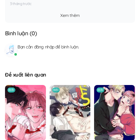
3 tháng trước
Xem thêm
Bình luận (
0
)
Bạn cần
đăng nhập
để bình luận.
Đề xuất liên quan
MỚI
MỚI
MỚI