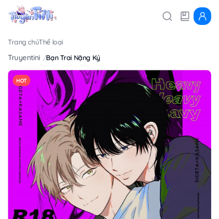
Trang chủ
Thể loại
Truyentini
Bạn Trai Nặng Ký
HOT