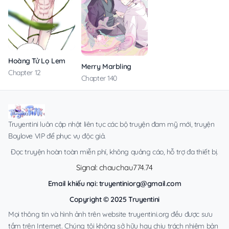
Hoàng Tử Lọ Lem
Merry Marbling
Chapter 12
Chapter 140
Truyentini luôn cập nhật liên tục các bộ truyện đam mỹ mới, truyện
Boylove VIP để phục vụ độc giả.
Đọc truyện hoàn toàn miễn phí, không quảng cáo, hỗ trợ đa thiết bị.
Signal: chauchau774.74
Email khiếu nại:
truyentiniorg@gmail.com
Copyright © 2025 Truyentini
Mọi thông tin và hình ảnh trên website truyentini.org đều được sưu
tầm trên Internet. Chúng tôi không sở hữu hay chịu trách nhiệm bản