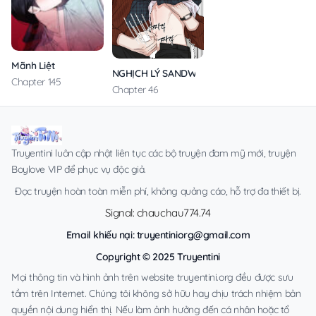
Mãnh Liệt
NGHỊCH LÝ SANDWICH
Chapter 145
Chapter 46
Truyentini luôn cập nhật liên tục các bộ truyện đam mỹ mới, truyện
Boylove VIP để phục vụ độc giả.
Đọc truyện hoàn toàn miễn phí, không quảng cáo, hỗ trợ đa thiết bị.
Signal: chauchau774.74
Email khiếu nại:
truyentiniorg@gmail.com
Copyright © 2025 Truyentini
Mọi thông tin và hình ảnh trên website truyentini.org đều được sưu
tầm trên Internet. Chúng tôi không sở hữu hay chịu trách nhiệm bản
quyền nội dung hiển thị. Nếu làm ảnh hưởng đến cá nhân hoặc tổ