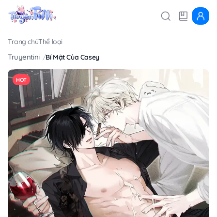
Trang chủ
Thể loại
Truyentini
Bí Mật Của Casey
HOT