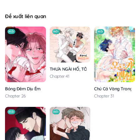
Đề xuất liên quan
MỚI
MỚI
MỚI
THƯA NGÀI HỔ, TÔI ĐÃ ĂN RẤT NGON MIỆNG
Chapter 41
Bóng Đêm Dịu Êm
Chú Cá Vàng Trong Din
Chapter 26
Chapter 31
MỚI
MỚI