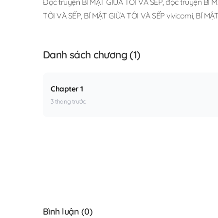
Đọc truyện BÍ MẬT GIỮA TÔI VÀ SẾP
,
đọc truyện BÍ M
TÔI VÀ SẾP
,
BÍ MẬT GIỮA TÔI VÀ SẾP vivicomi
,
BÍ MẬT
Danh sách chương (1)
Chapter 1
3 tháng trước
Bình luận (
0
)