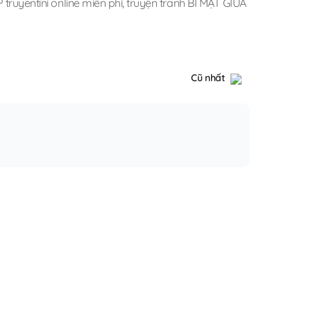
truyentini online miễn phí
,
truyện tranh BÍ MẬT GIỮA
Cũ nhất