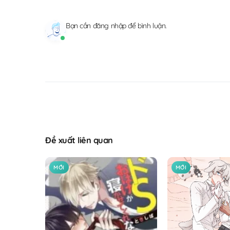
Bạn cần
đăng nhập
để bình luận.
Đề xuất liên quan
MỚI
MỚI