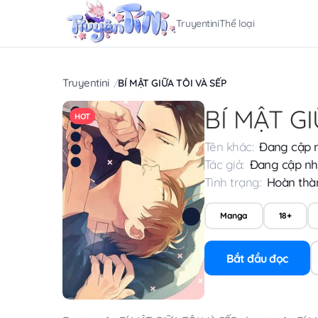
Truyentini
Thể loại
Truyentini
BÍ MẬT GIỮA TÔI VÀ SẾP
BÍ MẬT GI
HOT
Tên khác:
Đang cập 
Tác giả:
Đang cập nh
Tình trạng:
Hoàn thà
Manga
18+
Bắt đầu đọc