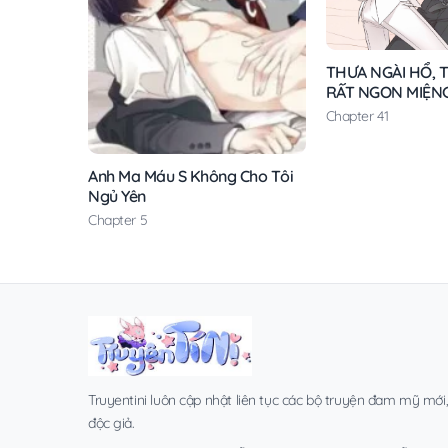
THƯA NGÀI HỔ, T
RẤT NGON MIỆN
Chapter 41
Anh Ma Máu S Không Cho Tôi
Ngủ Yên
Chapter 5
Truyentini luôn cập nhật liên tục các bộ truyện đam mỹ mới
độc giả.