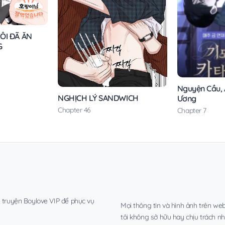
ÔI ĐÃ ĂN
G
Nguyện Cầu, Á
NGHỊCH LÝ SANDWICH
Ương
Chapter 46
Chapter 7
, truyện Boylove VIP để phục vụ
Mọi thông tin và hình ảnh trên web
tôi không sở hữu hay chịu trách n