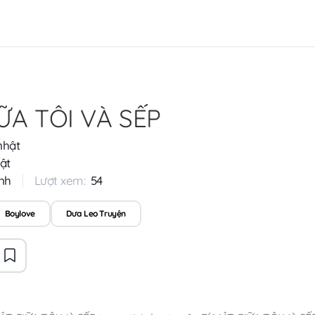
ỮA TÔI VÀ SẾP
nhật
ật
nh
Lượt xem:
54
Boylove
Dưa Leo Truyện