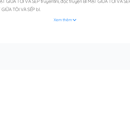
ẬT GIỮA TÔI VÀ SẾP truyentini
,
đọc truyện BÍ MẬT GIỮA TÔI VÀ SẾP 
 GIỮA TÔI VÀ SẾP bl
.
Xem thêm