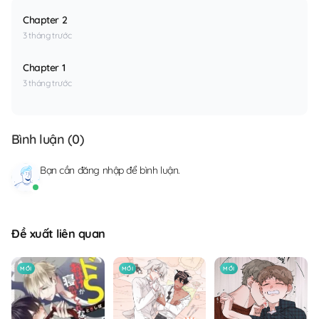
Chapter 2
3 tháng trước
Chapter 1
3 tháng trước
Bình luận (
0
)
Bạn cần
đăng nhập
để bình luận.
Đề xuất liên quan
MỚI
MỚI
MỚI