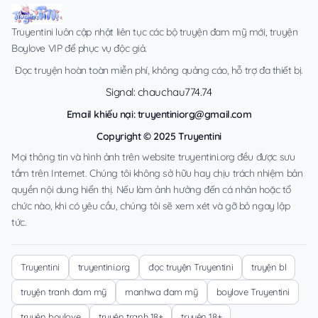
Truyentini luôn cập nhật liên tục các bộ truyện đam mỹ mới, truyện
Boylove VIP để phục vụ độc giả.
Đọc truyện hoàn toàn miễn phí, không quảng cáo, hỗ trợ đa thiết bị.
Signal: chauchau774.74
Email khiếu nại:
truyentiniorg@gmail.com
Copyright © 2025 Truyentini
Mọi thông tin và hình ảnh trên website truyentini.org đều được sưu
tầm trên Internet. Chúng tôi không sở hữu hay chịu trách nhiệm bản
quyền nội dung hiển thị. Nếu làm ảnh hưởng đến cá nhân hoặc tổ
chức nào, khi có yêu cầu, chúng tôi sẽ xem xét và gỡ bỏ ngay lập
tức.
Truyentini
truyentini.org
đọc truyện Truyentini
truyện bl
truyện tranh đam mỹ
manhwa đam mỹ
boylove Truyentini
truyện boylove
truyện tranh 18+
truyện 18+