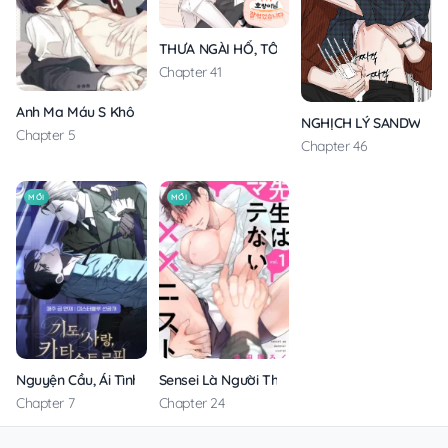
THƯA NGÀI HỔ, TÔI ĐÃ ĂN RẤT NGON MIỆNG
Chapter 41
Anh Ma Máu S Không Cho Tôi Ngủ Yên
NGHỊCH LÝ SANDWICH
Chapter 5
Chapter 46
MỚI
MỚI
Nguyện Cầu, Ái Tình, Tai Ương
Sensei Là Người Thích Chơi Mông
Chapter 7
Chapter 24