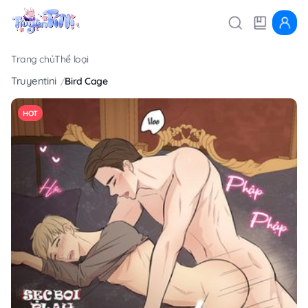
Trang chủ
Thể loại
Truyentini
Bird Cage
HOT