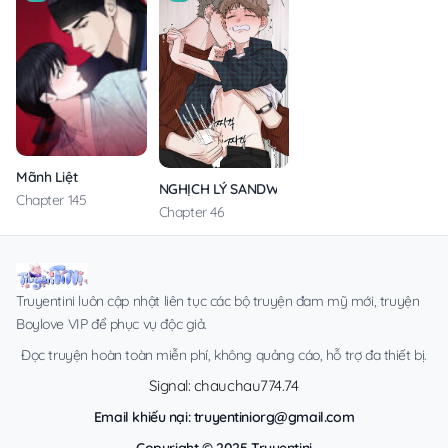
Mãnh Liệt
NGHỊCH LÝ SANDWICH
Chapter 145
Chapter 46
Truyentini luôn cập nhật liên tục các bộ truyện đam mỹ mới, truyện
Boylove VIP để phục vụ độc giả.
Đọc truyện hoàn toàn miễn phí, không quảng cáo, hỗ trợ đa thiết bị.
Signal: chauchau774.74
Email khiếu nại:
truyentiniorg@gmail.com