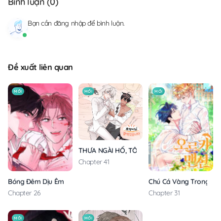
Bình luận (
0
)
Bạn cần
đăng nhập
để bình luận.
Đề xuất liên quan
MỚI
MỚI
MỚI
THƯA NGÀI HỔ, TÔI ĐÃ ĂN RẤT NGON MIỆNG
Chapter 41
Bóng Đêm Dịu Êm
Chú Cá Vàng Trong Din
Chapter 26
Chapter 31
MỚI
MỚI