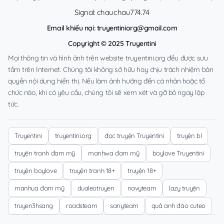
Signal: chauchau774.74
Email khiếu nại:
truyentiniorg@gmail.com
Copyright © 2025 Truyentini
Mọi thông tin và hình ảnh trên website truyentini.org đều được sưu
tầm trên Internet. Chúng tôi không sở hữu hay chịu trách nhiệm bản
quyền nội dung hiển thị. Nếu làm ảnh hưởng đến cá nhân hoặc tổ
chức nào, khi có yêu cầu, chúng tôi sẽ xem xét và gỡ bỏ ngay lập
tức.
Truyentini
truyentini.org
đọc truyện Truyentini
truyện bl
truyện tranh đam mỹ
manhwa đam mỹ
boylove Truyentini
truyện boylove
truyện tranh 18+
truyện 18+
manhua đam mỹ
dualeotruyen
navyteam
lazy truyện
truyen3hsang
roadsteam
sanyteam
quả anh đào cuteo