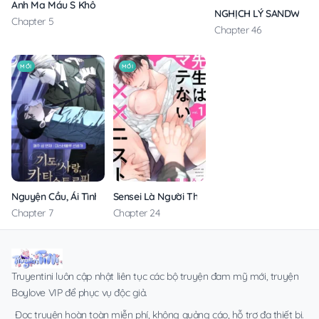
Anh Ma Máu S Không Cho Tôi Ngủ Yên
NGHỊCH LÝ SANDWICH
Chapter 5
Chapter 46
MỚI
MỚI
Nguyện Cầu, Ái Tình, Tai Ương
Sensei Là Người Thích Chơi Mông
Chapter 7
Chapter 24
Truyentini luôn cập nhật liên tục các bộ truyện đam mỹ mới, truyện
Boylove VIP để phục vụ độc giả.
Đọc truyện hoàn toàn miễn phí, không quảng cáo, hỗ trợ đa thiết bị.