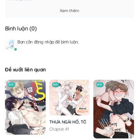
Xem thêm
Bình luận (
0
)
Bạn cần
đăng nhập
để bình luận.
Đề xuất liên quan
MỚI
MỚI
MỚI
THƯA NGÀI HỔ, TÔI ĐÃ ĂN RẤT NGON MIỆNG
Chapter 41