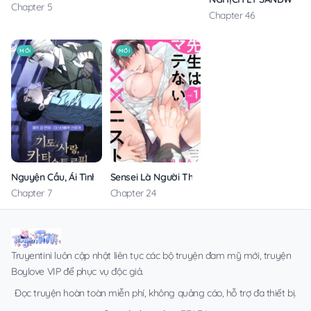
Chapter 5
Chapter 46
MỚI
MỚI
Nguyện Cầu, Ái Tình, Tai Ương
Sensei Là Người Thích Chơi Mông
Chapter 7
Chapter 24
Truyentini luôn cập nhật liên tục các bộ truyện đam mỹ mới, truyện
Boylove VIP để phục vụ độc giả.
Đọc truyện hoàn toàn miễn phí, không quảng cáo, hỗ trợ đa thiết bị.