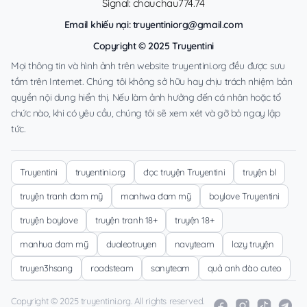
Signal: chauchau774.74
Email khiếu nại:
truyentiniorg@gmail.com
Copyright © 2025 Truyentini
Mọi thông tin và hình ảnh trên website truyentini.org đều được sưu
tầm trên Internet. Chúng tôi không sở hữu hay chịu trách nhiệm bản
quyền nội dung hiển thị. Nếu làm ảnh hưởng đến cá nhân hoặc tổ
chức nào, khi có yêu cầu, chúng tôi sẽ xem xét và gỡ bỏ ngay lập
tức.
Truyentini
truyentini.org
đọc truyện Truyentini
truyện bl
truyện tranh đam mỹ
manhwa đam mỹ
boylove Truyentini
truyện boylove
truyện tranh 18+
truyện 18+
manhua đam mỹ
dualeotruyen
navyteam
lazy truyện
truyen3hsang
roadsteam
sanyteam
quả anh đào cuteo
Copyright © 2025 truyentini.org. All rights reserved.