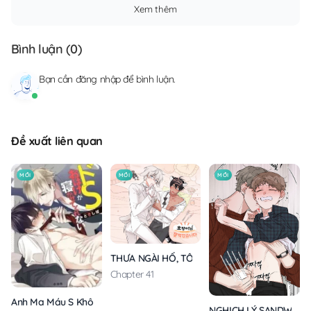
Xem thêm
Bình luận (
0
)
Bạn cần
đăng nhập
để bình luận.
Đề xuất liên quan
MỚI
MỚI
MỚI
THƯA NGÀI HỔ, TÔI ĐÃ ĂN RẤT NGON MIỆNG
Chapter 41
Anh Ma Máu S Không Cho Tôi Ngủ Yên
NGHỊCH LÝ SANDWICH