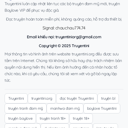
Truyentini luôn cập nhật liên tục các bộ truyện đam mỹ mới, truyện
Boylove VIP để phục vụ độc giả.
Đọc truyện hoàn toàn miễn phí, không quảng cáo, hỗ trợ đa thiết bị.
Signal: chauchau774.74
Email khiếu nại:
truyentiniorg@gmail.com
Copyright © 2025 Truyentini
Mọi thông tin và hình ảnh trên website truyentini.org đều được sưu
tầm trên Internet. Chúng tôi không sở hữu hay chịu trách nhiệm bản
quyền nội dung hiển thị. Nếu làm ảnh hưởng đến cá nhân hoặc tổ
chức nào, khi có yêu cầu, chúng tôi sẽ xem xét và gỡ bỏ ngay lập
tức.
Truyentini
truyentini.org
đọc truyện Truyentini
truyện bl
truyện tranh đam mỹ
manhwa đam mỹ
boylove Truyentini
truyện boylove
truyện tranh 18+
truyện 18+