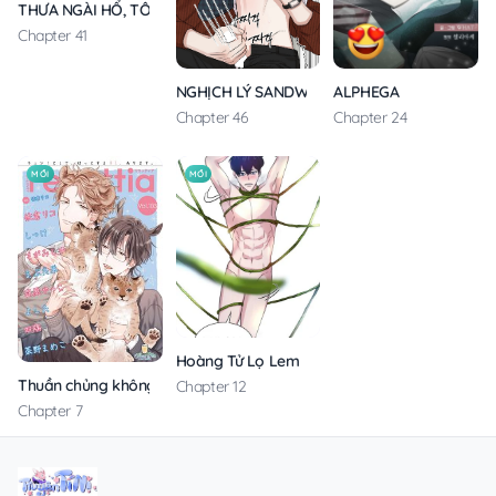
THƯA NGÀI HỔ, TÔI ĐÃ ĂN RẤT NGON MIỆNG
Chapter 41
ALPHEGA
NGHỊCH LÝ SANDWICH
Chapter 24
Chapter 46
MỚI
MỚI
Hoàng Tử Lọ Lem
Thuần chủng không rung động
Chapter 12
Chapter 7