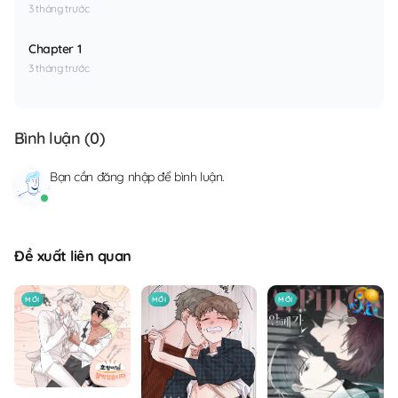
3 tháng trước
Chapter 1
3 tháng trước
Bình luận (
0
)
Bạn cần
đăng nhập
để bình luận.
Đề xuất liên quan
MỚI
MỚI
MỚI