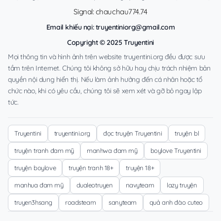
Signal: chauchau774.74
Email khiếu nại:
truyentiniorg@gmail.com
Copyright © 2025 Truyentini
Mọi thông tin và hình ảnh trên website truyentini.org đều được sưu
tầm trên Internet. Chúng tôi không sở hữu hay chịu trách nhiệm bản
quyền nội dung hiển thị. Nếu làm ảnh hưởng đến cá nhân hoặc tổ
chức nào, khi có yêu cầu, chúng tôi sẽ xem xét và gỡ bỏ ngay lập
tức.
Truyentini
truyentini.org
đọc truyện Truyentini
truyện bl
truyện tranh đam mỹ
manhwa đam mỹ
boylove Truyentini
truyện boylove
truyện tranh 18+
truyện 18+
manhua đam mỹ
dualeotruyen
navyteam
lazy truyện
truyen3hsang
roadsteam
sanyteam
quả anh đào cuteo