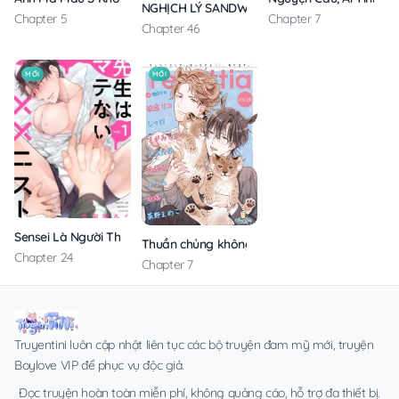
NGHỊCH LÝ SANDWICH
Chapter 5
Chapter 7
Chapter 46
MỚI
MỚI
Sensei Là Người Thích Chơi Mông
Thuần chủng không rung động
Chapter 24
Chapter 7
Truyentini luôn cập nhật liên tục các bộ truyện đam mỹ mới, truyện
Boylove VIP để phục vụ độc giả.
Đọc truyện hoàn toàn miễn phí, không quảng cáo, hỗ trợ đa thiết bị.