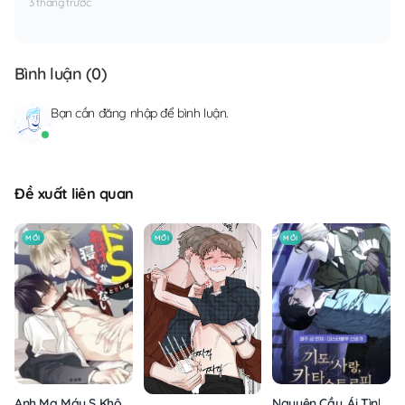
3 tháng trước
Bình luận (
0
)
Bạn cần
đăng nhập
để bình luận.
Đề xuất liên quan
MỚI
MỚI
MỚI
Anh Ma Máu S Không Cho Tôi Ngủ Yên
Nguyện Cầu, Ái Tình, T