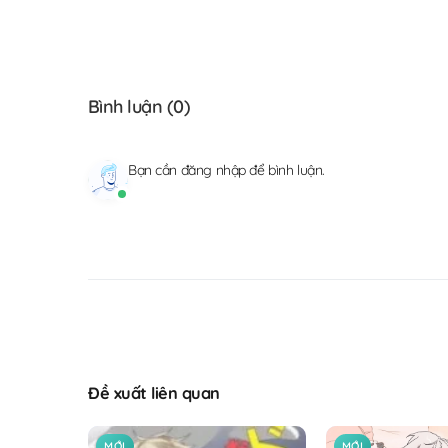
Bình luận (
0
)
Bạn cần
đăng nhập
để bình luận.
Đề xuất liên quan
MỚI
MỚI