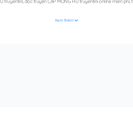
 truyentini
,
đọc truyện CẶP MÔNG HƯ truyentini online miễn phí
,
Xem thêm