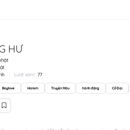
G HƯ
nhật
ật
nh
Lượt xem:
77
Boylove
Harem
Truyện Màu
hành động
Cổ Đại