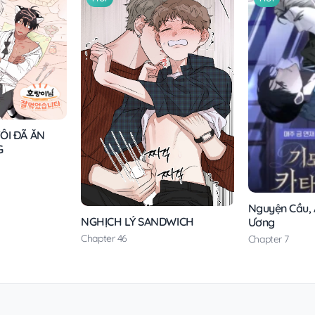
ÔI ĐÃ ĂN
G
Nguyện Cầu, Á
NGHỊCH LÝ SANDWICH
Ương
Chapter 46
Chapter 7