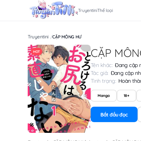
Truyentini
Thể loại
Truyentini
CẶP MÔNG HƯ
CẶP MÔN
HOT
Tên khác:
Đang cập 
Tác giả:
Đang cập nh
Tình trạng:
Hoàn thà
Manga
18+
Bắt đầu đọc