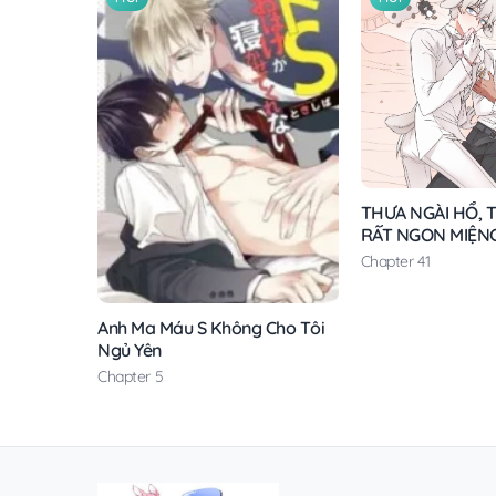
THƯA NGÀI HỔ, T
RẤT NGON MIỆN
Chapter 41
Anh Ma Máu S Không Cho Tôi
Ngủ Yên
Chapter 5