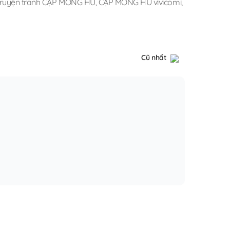
truyện tranh CẶP MÔNG HƯ
,
CẶP MÔNG HƯ vivicomi
,
Cũ nhất