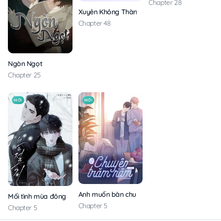
Chapter 28
Xuyên Không Thành Con Ngỗng Vàng Của Lão
Chapter 48
Ngòn Ngọt
Chapter 25
MỚI
MỚI
Anh muốn bàn chuyện trăm năm với em
Mối tình mùa đông
Chapter 5
Chapter 5