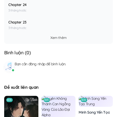
Chapter 24
3 tháng trước
Chapter 23
3 tháng trước
Xem thêm
Bình luận (
0
)
Bạn cần
đăng nhập
để bình luận.
Đề xuất liên quan
MỚI
MỚI
MỚI
Minh Song Yến Tọa Tru