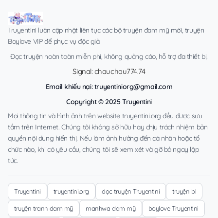
Truyentini luôn cập nhật liên tục các bộ truyện đam mỹ mới, truyện
Boylove VIP để phục vụ độc giả.
Đọc truyện hoàn toàn miễn phí, không quảng cáo, hỗ trợ đa thiết bị.
Signal: chauchau774.74
Email khiếu nại:
truyentiniorg@gmail.com
Copyright © 2025 Truyentini
Mọi thông tin và hình ảnh trên website truyentini.org đều được sưu
tầm trên Internet. Chúng tôi không sở hữu hay chịu trách nhiệm bản
quyền nội dung hiển thị. Nếu làm ảnh hưởng đến cá nhân hoặc tổ
chức nào, khi có yêu cầu, chúng tôi sẽ xem xét và gỡ bỏ ngay lập
tức.
Truyentini
truyentini.org
đọc truyện Truyentini
truyện bl
truyện tranh đam mỹ
manhwa đam mỹ
boylove Truyentini