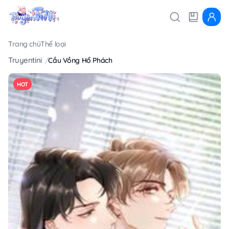
Trang chủ
Thể loại
Truyentini
Cầu Vồng Hổ Phách
HOT