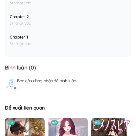
3 tháng trước
Chapter 2
3 tháng trước
Chapter 1
3 tháng trước
Bình luận (
0
)
Bạn cần
đăng nhập
để bình luận.
Đề xuất liên quan
MỚI
MỚI
MỚI