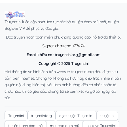
Truyentini luôn cập nhật liên tục các bộ truyện đam mỹ mới, truyện
Boylove VIP để phục vụ độc giả.
Đọc truyện hoàn toàn miễn phí, không quảng cáo, hỗ trợ đa thiết bị.
Signal: chauchau774.74
Email khiếu nại:
truyentiniorg@gmail.com
Copyright © 2025 Truyentini
Mọi thông tin và hình ảnh trên website truyentini.org đều được sưu
tầm trên Internet. Chúng tôi không sở hữu hay chịu trách nhiệm bản
quyền nội dung hiển thị. Nếu làm ảnh hưởng đến cá nhân hoặc tổ
chức nào, khi có yêu cầu, chúng tôi sẽ xem xét và gỡ bỏ ngay lập
tức.
Truyentini
truyentini.org
đọc truyện Truyentini
truyện bl
truyện tranh đam mỹ
manhwa đam mỹ
boylove Truyentini