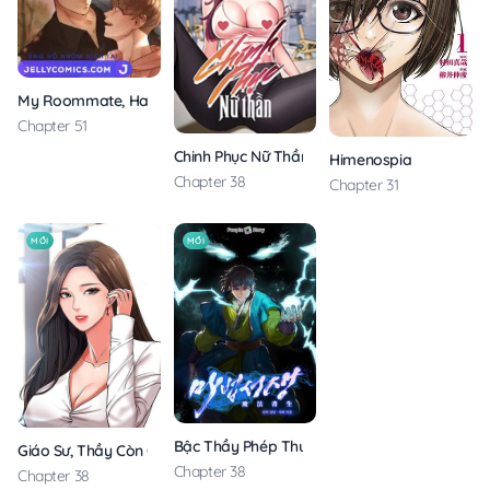
My Roommate, Handsome Senior
Chapter 51
Chinh Phục Nữ Thần
Himenospia
Chapter 38
Chapter 31
MỚI
MỚI
Bậc Thầy Phép Thuật Ở Thế Giới Võ Lâm
Giáo Sư, Thầy Còn Chờ Chi Nữa
Chapter 38
Chapter 38