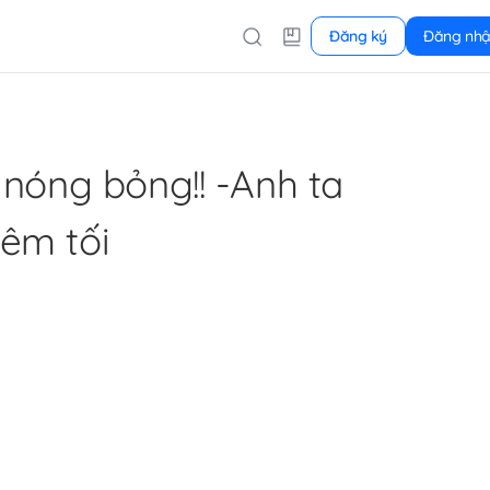
Đăng ký
Đăng nh
nóng bỏng!! -Anh ta
đêm tối