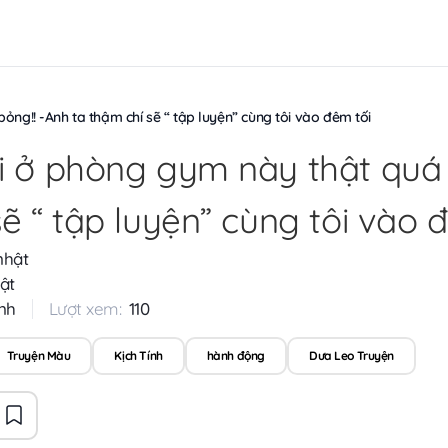
ng!! -Anh ta thậm chí sẽ “ tập luyện” cùng tôi vào đêm tối
i ở phòng gym này thật quá 
ẽ “ tập luyện” cùng tôi vào 
nhật
ật
nh
Lượt xem:
110
Truyện Màu
Kịch Tính
hành động
Dưa Leo Truyện