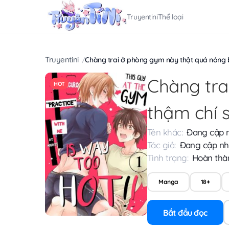
Truyentini
Thể loại
Truyentini
Chàng trai ở phòng gym này thật quá nóng bỏ
Chàng tra
HOT
thậm chí s
Tên khác:
Đang cập 
Tác giả:
Đang cập nh
Tình trạng:
Hoàn thà
Manga
18+
Bắt đầu đọc