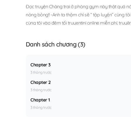
Đọc truyện Chàng trai ở phòng gym này thật quá nóng
nóng bỏng!! -Anh ta thậm chí sẽ “ tập luyện” cùng tôi
cùng tôi vào đêm tối truyentini online miễn phí
,
truyệ
trai ở phòng gym này thật quá nóng bỏng!! -Anh ta th
chí sẽ “ tập luyện” cùng tôi vào đêm tối bl
.
Danh sách chương (3)
Chapter 3
3 tháng trước
Chapter 2
3 tháng trước
Chapter 1
3 tháng trước