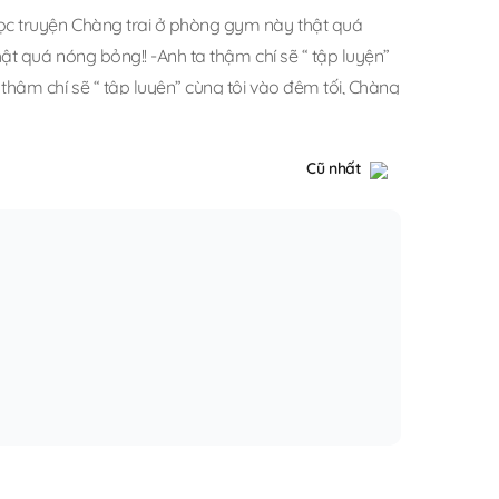
ọc truyện Chàng trai ở phòng gym này thật quá
t quá nóng bỏng!! -Anh ta thậm chí sẽ “ tập luyện”
hậm chí sẽ “ tập luyện” cùng tôi vào đêm tối
,
Chàng
ở phòng gym này thật quá nóng bỏng!! -Anh ta thậm
Cũ nhất