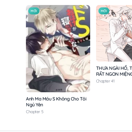
MỚI
MỚI
THƯA NGÀI HỔ, T
RẤT NGON MIỆN
Chapter 41
Anh Ma Máu S Không Cho Tôi
Ngủ Yên
Chapter 5