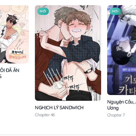
MỚI
MỚI
ÔI ĐÃ ĂN
G
Nguyện Cầu, Á
NGHỊCH LÝ SANDWICH
Ương
Chapter 46
Chapter 7