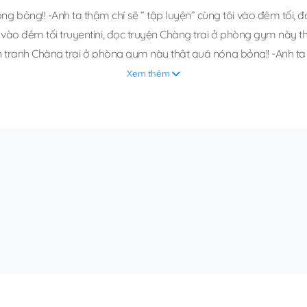
 bỏng!! -Anh ta thậm chí sẽ “ tập luyện” cùng tôi vào đêm tối
,
đ
 vào đêm tối truyentini
,
đọc truyện Chàng trai ở phòng gym này thậ
n tranh Chàng trai ở phòng gym này thật quá nóng bỏng!! -Anh ta t
ậm chí sẽ “ tập luyện” cùng tôi vào đêm tối vivicomi
,
Chàng trai 
Xem thêm