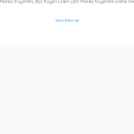
Mareo truyentini
,
đọc truyện Chiến Dịch Mareo truyentini online mi
Xem thêm