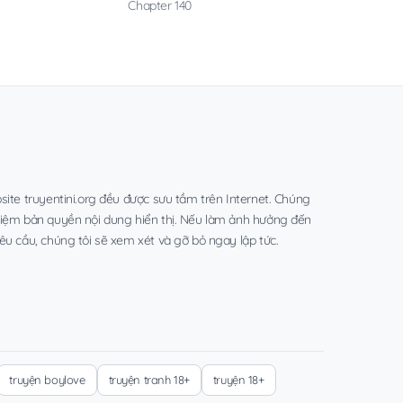
Chapter 140
site truyentini.org đều được sưu tầm trên Internet. Chúng
hiệm bản quyền nội dung hiển thị. Nếu làm ảnh hưởng đến
êu cầu, chúng tôi sẽ xem xét và gỡ bỏ ngay lập tức.
truyện boylove
truyện tranh 18+
truyện 18+