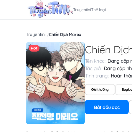
Truyentini
Thể loại
Truyentini
Chiến Dịch Mareo
Chiến Dịc
HOT
Tên khác:
Đang cập 
Tác giả:
Đang cập nh
Tình trạng:
Hoàn thà
Đời thường
Boylo
Bắt đầu đọc