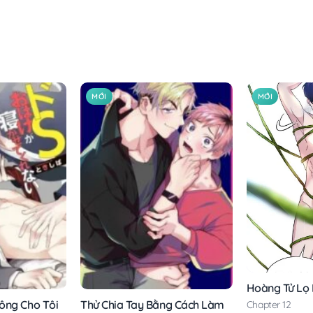
MỚI
MỚI
Hoàng Tử Lọ
ông Cho Tôi
Thử Chia Tay Bằng Cách Làm
Chapter 12