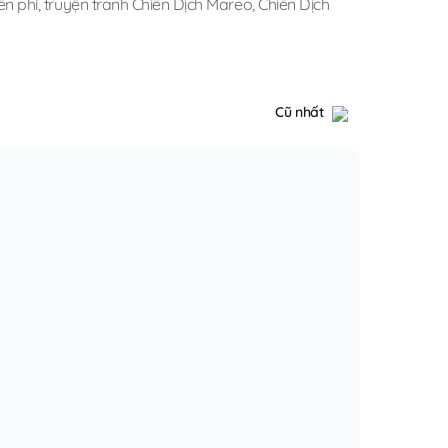
ễn phí
,
truyện tranh Chiến Dịch Mareo
,
Chiến Dịch
Cũ nhất