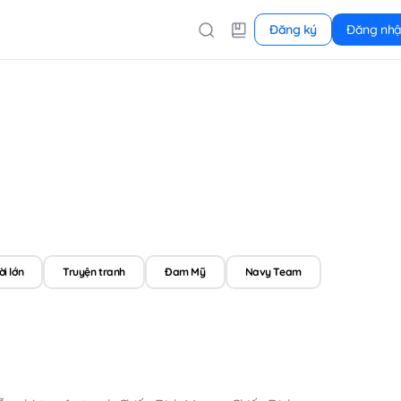
Đăng ký
Đăng nh
i lớn
Truyện tranh
Đam Mỹ
Navy Team