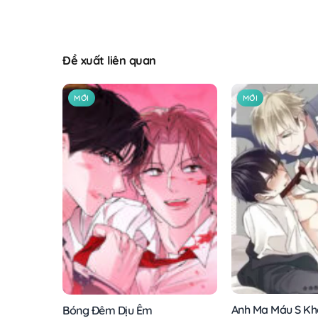
Đề xuất liên quan
MỚI
MỚI
Anh Ma Máu S Kh
Bóng Đêm Dịu Êm