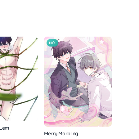
MỚI
 Lem
Merry Marbling