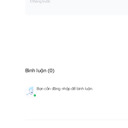
3 tháng trước
Bình luận (
0
)
Bạn cần
đăng nhập
để bình luận.