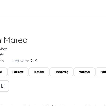
h Mareo
nhật
ật
nh
Lượt xem:
2.1K
ve
Hài hước
Hiện đại
Học đường
Manhwa
Ngườ