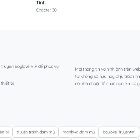
Tình
Chapter 30
, truyện Boylove VIP để phục vụ
Mọi thông tin và hình ảnh trên web
tôi không sở hữu hay chịu trách n
hiết bị.
cá nhân hoặc tổ chức nào, khi có y
yện bl
truyện tranh đam mỹ
manhwa đam mỹ
boylove Truyentini