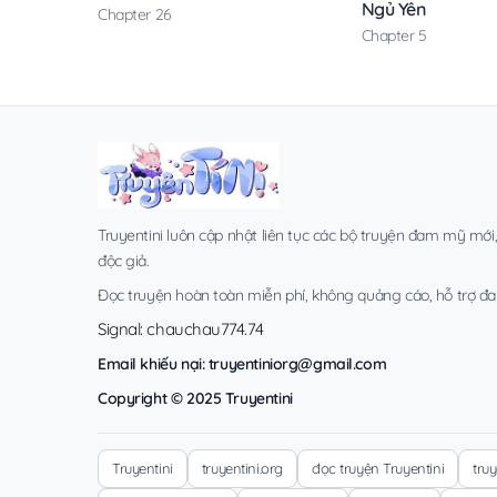
Ngủ Yên
Chapter 26
Chapter 5
Truyentini luôn cập nhật liên tục các bộ truyện đam mỹ mới
độc giả.
Đọc truyện hoàn toàn miễn phí, không quảng cáo, hỗ trợ đa t
Signal: chauchau774.74
Email khiếu nại:
truyentiniorg@gmail.com
Copyright © 2025 Truyentini
Truyentini
truyentini.org
đọc truyện Truyentini
tru