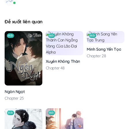
Đề xuất liên quan
MỚI
MỚI
MỚI
Minh Song Yến Tọa Tru
Chapter 28
Xuyên Không Thành Con Ngỗng Vàng Của Lão
Chapter 48
Ngòn Ngọt
Chapter 25
MỚI
MỚI