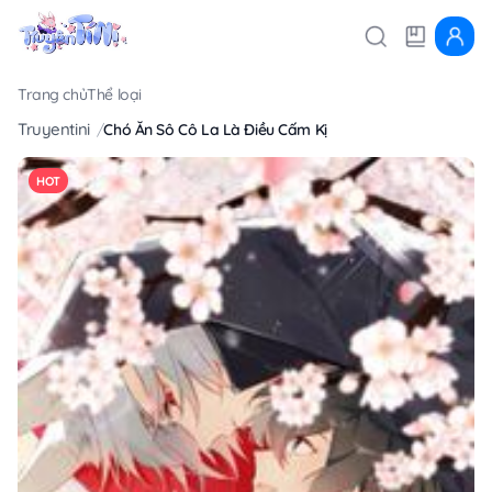
Trang chủ
Thể loại
Truyentini
Chó Ăn Sô Cô La Là Điều Cấm Kị
HOT