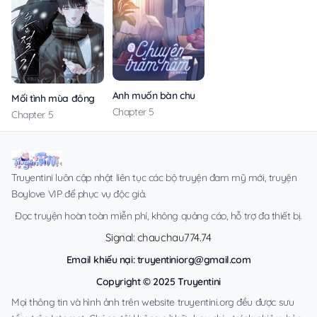
Anh muốn bàn chuyện trăm năm với em
Mối tình mùa đông
Chapter 5
Chapter 5
Truyentini luôn cập nhật liên tục các bộ truyện đam mỹ mới, truyện
Boylove VIP để phục vụ độc giả.
Đọc truyện hoàn toàn miễn phí, không quảng cáo, hỗ trợ đa thiết bị.
Signal: chauchau774.74
Email khiếu nại:
truyentiniorg@gmail.com
Copyright © 2025 Truyentini
Mọi thông tin và hình ảnh trên website truyentini.org đều được sưu