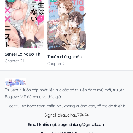
Sensei Là Người Thích Chơi Mông
Thuần chủng không rung động
Chapter 24
Chapter 7
Truyentini luôn cập nhật liên tục các bộ truyện đam mỹ mới, truyện
Boylove VIP để phục vụ độc giả.
Đọc truyện hoàn toàn miễn phí, không quảng cáo, hỗ trợ đa thiết bị.
Signal: chauchau774.74
Email khiếu nại:
truyentiniorg@gmail.com