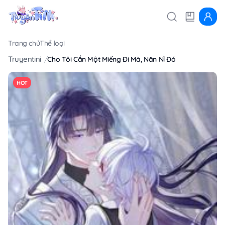
Trang chủ
Thể loại
Truyentini
Cho Tôi Cắn Một Miếng Đi Mà, Năn Nỉ Đó
HOT