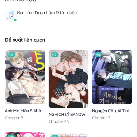
Bạn cần
đăng nhập
để bình luận.
Đề xuất liên quan
MỚI
MỚI
MỚI
Anh Ma Máu S Không Cho Tôi Ngủ Yên
Nguyện Cầu, Ái Tình, T
NGHỊCH LÝ SANDWICH
Chapter 5
Chapter 7
Chapter 46
MỚI
MỚI