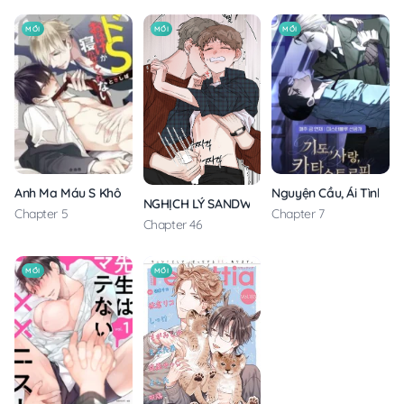
MỚI
MỚI
MỚI
Anh Ma Máu S Không Cho Tôi Ngủ Yên
Nguyện Cầu, Ái Tình, T
NGHỊCH LÝ SANDWICH
Chapter 5
Chapter 7
Chapter 46
MỚI
MỚI