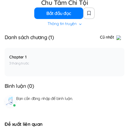
Chu Tâm Chi Tội
Bắt đầu đọc
Thông tin truyện
Danh sách chương (1)
Cũ nhất
Chapter 1
3 tháng trước
Bình luận (
0
)
Bạn cần
đăng nhập
để bình luận.
Đề xuất liên quan