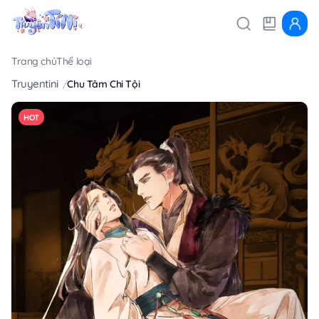
Trang chủ
Thể loại
Truyentini
Chu Tâm Chi Tội
HOT