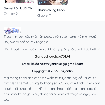
Sensei Là Người Thích Chơi Mông
Thuần chủng không rung động
Chapter 24
Chapter 7
Truyentini luôn cập nhật liên tục các bộ truyện đam mỹ mới, truyện
Boylove VIP để phục vụ độc giả.
Đọc truyện hoàn toàn miễn phí, không quảng cáo, hỗ trợ đa thiết bị.
Signal: chauchau774.74
Email khiếu nại:
truyentiniorg@gmail.com
Copyright © 2025 Truyentini
Mọi thông tin và hình ảnh trên website truyentini.org đều được sưu
tầm trên Internet. Chúng tôi không sở hữu hay chịu trách nhiệm bản
quyền nội dung hiển thị. Nếu làm ảnh hưởng đến cá nhân hoặc tổ
chức nào, khi có yêu cầu, chúng tôi sẽ xem xét và gỡ bỏ ngay lập
tức.