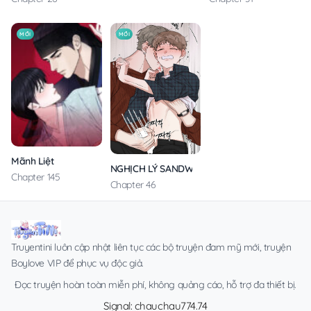
MỚI
MỚI
Mãnh Liệt
NGHỊCH LÝ SANDWICH
Chapter 145
Chapter 46
Truyentini luôn cập nhật liên tục các bộ truyện đam mỹ mới, truyện
Boylove VIP để phục vụ độc giả.
Đọc truyện hoàn toàn miễn phí, không quảng cáo, hỗ trợ đa thiết bị.
Signal: chauchau774.74