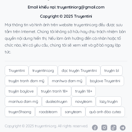
Email khiếu nại:
truyentiniorg@gmail.com
Copyright © 2025 Truyentini
Mọi thông tin và hình ảnh trên website truyentini.org đều được sưu
tầm trên Internet. Chúng tôi không sở hữu hay chịu trách nhiệm bản
quyền nội dung hiển thị. Nếu làm ảnh hưởng đến cá nhân hoặc tổ
chức nào, khi có yêu cầu, chúng tôi sẽ xem xét và gỡ bỏ ngay lập
tức.
Truyentini
truyentini.org
đọc truyện Truyentini
truyện bl
truyện tranh đam mỹ
manhwa đam mỹ
boylove Truyentini
truyện boylove
truyện tranh 18+
truyện 18+
manhua đam mỹ
dualeotruyen
navyteam
lazy truyện
truyen3hsang
roadsteam
sanyteam
quả anh đào cuteo
Copyright © 2025 truyentini.org. All rights reserved.