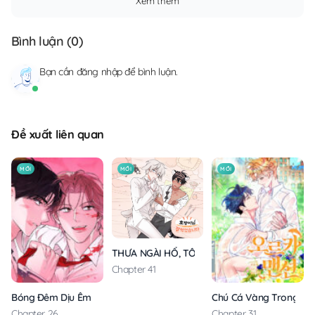
Xem thêm
Bình luận (
0
)
Bạn cần
đăng nhập
để bình luận.
Đề xuất liên quan
MỚI
MỚI
MỚI
THƯA NGÀI HỔ, TÔI ĐÃ ĂN RẤT NGON MIỆNG
Chapter 41
Bóng Đêm Dịu Êm
Chú Cá Vàng Trong Din
Chapter 26
Chapter 31