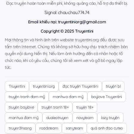
Đọc truyện hoàn toàn miễn phí, không quảng cáo, hỗ trợ đa thiết bị.
Signal: chauchau774.74
Email khiếu nại:
truyentiniorg@gmail.com
Copyright © 2025 Truyentini
Mọi thông tin và hình ảnh trên website truyentini.org đều được sưu
tầm trên Internet. Chúng tôi không sở hữu hay chịu trách nhiệm bản
quyền nội dung hiển thị. Nếu làm ảnh hưởng đến cá nhân hoặc tổ
chức nào, khi có yêu cầu, chúng tôi sẽ xem xét và gỡ bỏ ngay lập
tức.
Truyentini
truyentini.org
đọc truyện Truyentini
truyện bl
truyện tranh đam mỹ
manhwa đam mỹ
boylove Truyentini
truyện boylove
truyện tranh 18+
truyện 18+
manhua đam mỹ
dualeotruyen
navyteam
lazy truyện
truyen3hsang
roadsteam
sanyteam
quả anh đào cuteo