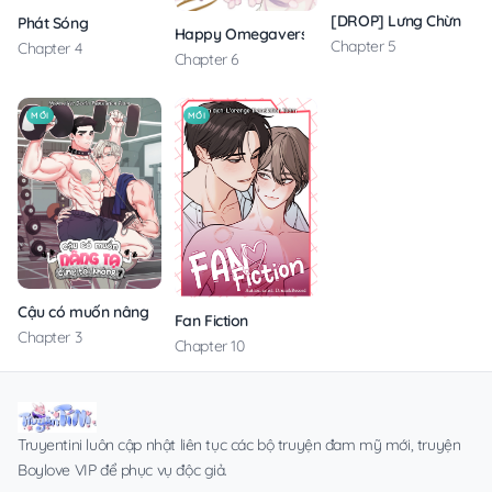
[DROP] Lưng Chừng H
Phát Sóng
Happy Omegaverse
Chapter 5
Chapter 4
Chapter 6
MỚI
MỚI
Cậu có muốn nâng tạ cùng tôi không?
Fan Fiction
Chapter 3
Chapter 10
Truyentini luôn cập nhật liên tục các bộ truyện đam mỹ mới, truyện
Boylove VIP để phục vụ độc giả.