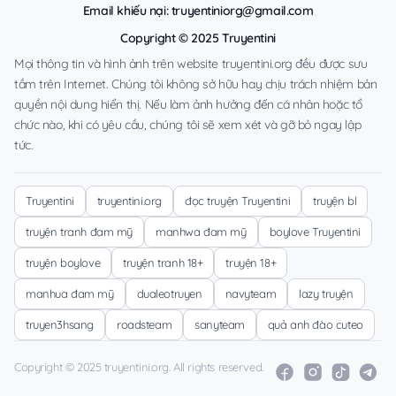
Email khiếu nại:
truyentiniorg@gmail.com
Copyright © 2025 Truyentini
Mọi thông tin và hình ảnh trên website truyentini.org đều được sưu
tầm trên Internet. Chúng tôi không sở hữu hay chịu trách nhiệm bản
quyền nội dung hiển thị. Nếu làm ảnh hưởng đến cá nhân hoặc tổ
chức nào, khi có yêu cầu, chúng tôi sẽ xem xét và gỡ bỏ ngay lập
tức.
Truyentini
truyentini.org
đọc truyện Truyentini
truyện bl
truyện tranh đam mỹ
manhwa đam mỹ
boylove Truyentini
truyện boylove
truyện tranh 18+
truyện 18+
manhua đam mỹ
dualeotruyen
navyteam
lazy truyện
truyen3hsang
roadsteam
sanyteam
quả anh đào cuteo
Copyright © 2025 truyentini.org. All rights reserved.