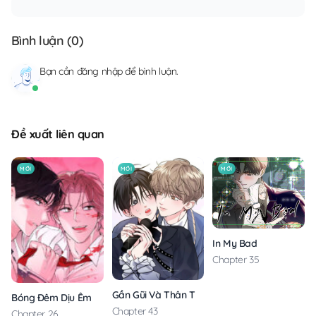
Bình luận (
0
)
Bạn cần
đăng nhập
để bình luận.
Đề xuất liên quan
MỚI
MỚI
MỚI
In My Bad
Chapter 35
Gần Gũi Và Thân Thương
Bóng Đêm Dịu Êm
Chapter 43
Chapter 26