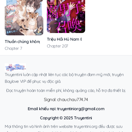
Triệu Hồi Hủ Nam Đến Thế Giới Khác
Thuần chủng không rung động
Chapter 207
Chapter 7
Truyentini luôn cập nhật liên tục các bộ truyện đam mỹ mới, truyện
Boylove VIP để phục vụ độc giả.
Đọc truyện hoàn toàn miễn phí, không quảng cáo, hỗ trợ đa thiết bị.
Signal: chauchau774.74
Email khiếu nại:
truyentiniorg@gmail.com
Copyright © 2025 Truyentini
Mọi thông tin và hình ảnh trên website truyentini.org đều được sưu