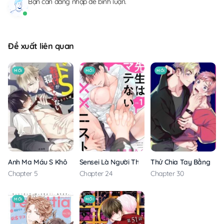
Bạn cần
đăng nhập
để bình luận.
Đề xuất liên quan
MỚI
MỚI
MỚI
Anh Ma Máu S Không Cho Tôi Ngủ Yên
Sensei Là Người Thích Chơi Mông
Thử Chia Tay Bằng Các
Chapter 5
Chapter 24
Chapter 30
MỚI
MỚI