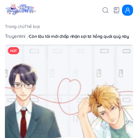
Trang chủ
Thể loại
Truyentini
Còn lâu tôi mới chấp nhận sợi tơ hồng quái quỷ này
HOT