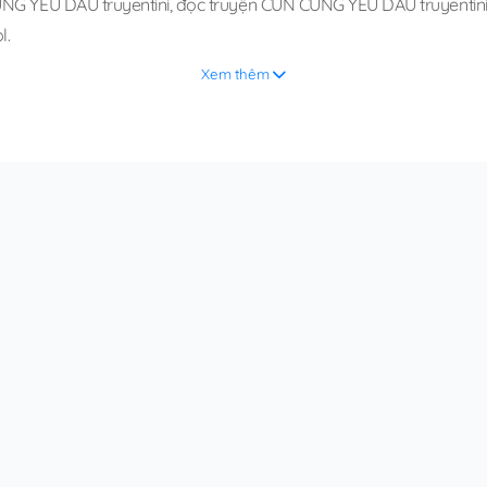
NG YÊU DẤU truyentini
,
đọc truyện CÚN CƯNG YÊU DẤU truyentini 
l
.
Xem thêm