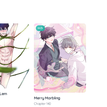
MỚI
 Lem
Merry Marbling
Chapter 140