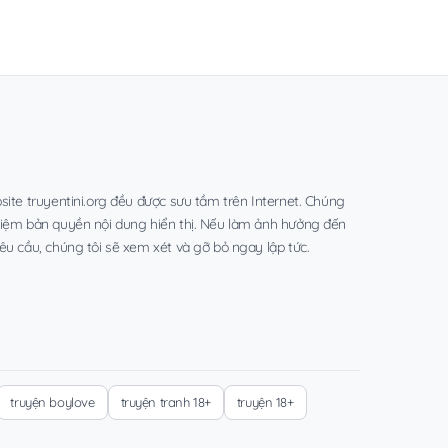
site truyentini.org đều được sưu tầm trên Internet. Chúng
hiệm bản quyền nội dung hiển thị. Nếu làm ảnh hưởng đến
êu cầu, chúng tôi sẽ xem xét và gỡ bỏ ngay lập tức.
truyện boylove
truyện tranh 18+
truyện 18+