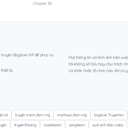
Chapter 30
, truyện Boylove VIP để phục vụ
Mọi thông tin và hình ảnh trên web
tôi không sở hữu hay chịu trách n
hiết bị.
cá nhân hoặc tổ chức nào, khi có y
yện bl
truyện tranh đam mỹ
manhwa đam mỹ
boylove Truyentini
ruyện
truyen3hsang
roadsteam
sanyteam
quả anh đào cuteo