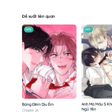
Đề xuất liên quan
MỚI
MỚI
Anh Ma Máu S Kh
Bóng Đêm Dịu Êm
Ngủ Yên
Chapter 26