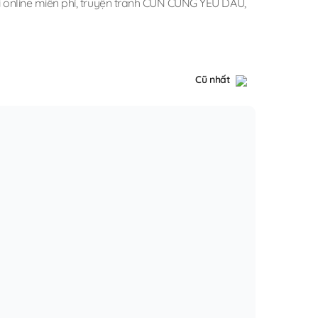
online miễn phí
,
truyện tranh CÚN CƯNG YÊU DẤU
,
Cũ nhất