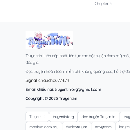
Chapter 5
Truyentini luôn cập nhật liên tục các bộ truyện đam mỹ mới
độc giả.
Đọc truyện hoàn toàn miễn phí, không quảng cáo, hỗ trợ đa t
Signal: chauchau774.74
Email khiếu nại:
truyentiniorg@gmail.com
Copyright © 2025 Truyentini
Truyentini
truyentini.org
đọc truyện Truyentini
tru
manhua đam mỹ
dualeotruyen
navyteam
lazy t