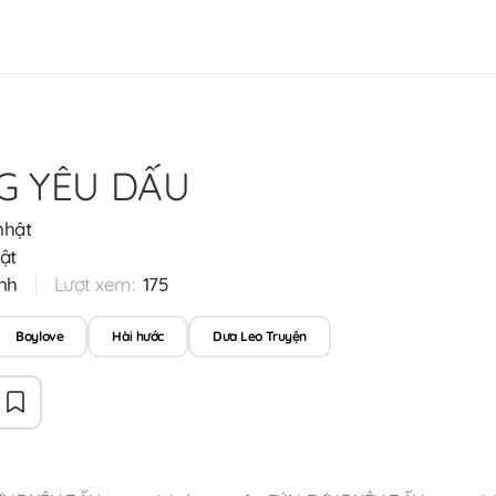
G YÊU DẤU
nhật
ật
nh
Lượt xem:
175
Boylove
Hài hước
Dưa Leo Truyện