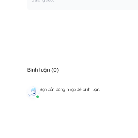
Bình luận (
0
)
Bạn cần
đăng nhập
để bình luận.