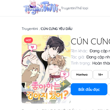
Truyentini
Thể loại
Truyentini
CÚN CƯNG YÊU DẤU
CÚN CƯN
HOT
Tên khác:
Đang cập 
Tác giả:
Đang cập nh
Tình trạng:
Hoàn thà
Manhwa
18+
Bắt đầu đọc