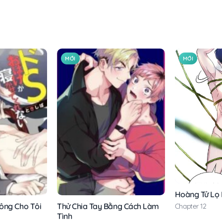
MỚI
MỚI
Hoàng Tử Lọ
ông Cho Tôi
Thử Chia Tay Bằng Cách Làm
Chapter 12
Tình