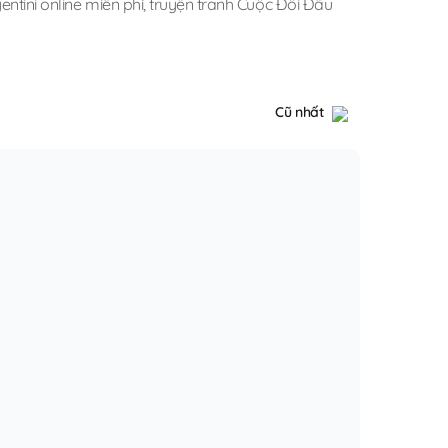
ntini online miễn phí
,
truyện tranh Cuộc Đối Đầu
Cũ nhất