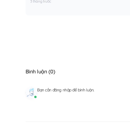
3 tháng trước
Bình luận (
0
)
Bạn cần
đăng nhập
để bình luận.