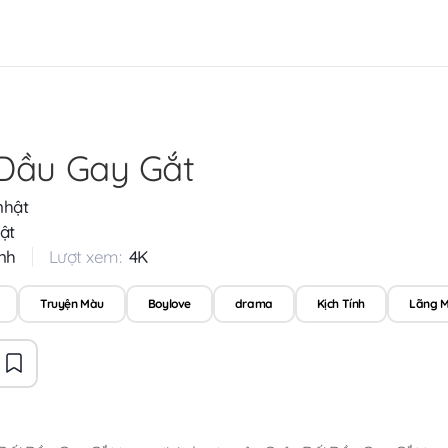
Đầu Gay Gắt
nhật
ật
nh
Lượt xem:
4K
Truyện Màu
Boylove
drama
Kịch Tính
Lãng 