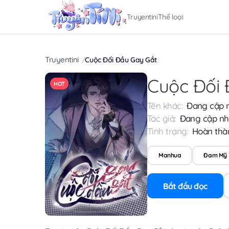
Truyentini
Thể loại
Truyentini
Cuộc Đối Đầu Gay Gắt
Cuộc Đối 
HOT
Tên khác:
Đang cập 
Tác giả:
Đang cập nh
Tình trạng:
Hoàn thà
Manhua
Đam Mỹ
Bắt đầu đọc