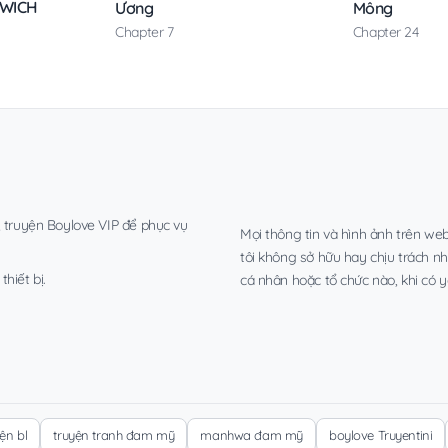
DWICH
Ương
Mông
Chapter 7
Chapter 24
, truyện Boylove VIP để phục vụ
Mọi thông tin và hình ảnh trên web
tôi không sở hữu hay chịu trách n
hiết bị.
cá nhân hoặc tổ chức nào, khi có y
yện bl
truyện tranh đam mỹ
manhwa đam mỹ
boylove Truyentini