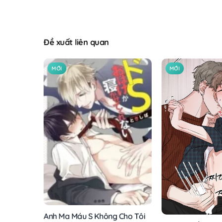
Đề xuất liên quan
MỚI
MỚI
Anh Ma Máu S Không Cho Tôi