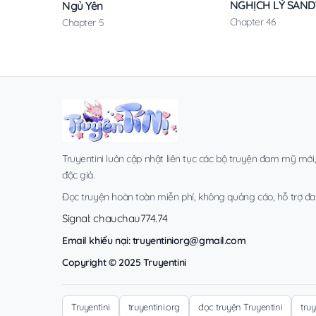
NGHỊCH LÝ SAN
Ngủ Yên
Chapter 46
Chapter 5
Truyentini luôn cập nhật liên tục các bộ truyện đam mỹ mới
độc giả.
Đọc truyện hoàn toàn miễn phí, không quảng cáo, hỗ trợ đa t
Signal: chauchau774.74
Email khiếu nại:
truyentiniorg@gmail.com
Copyright © 2025 Truyentini
Truyentini
truyentini.org
đọc truyện Truyentini
tru