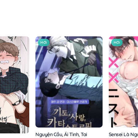
MỚI
MỚI
Nguyện Cầu, Ái Tình, Tai
Sensei Là Ngư