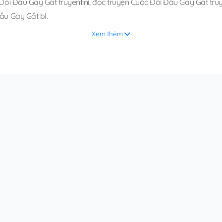
Đối Đầu Gay Gắt truyentini
,
đọc truyện Cuộc Đối Đầu Gay Gắt truye
ầu Gay Gắt bl
.
Xem thêm