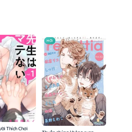
MỚI
ời Thích Chơi