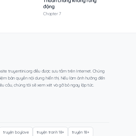
Thuần chủng không rung
động
Chapter 7
site truyentini.org đều được sưu tầm trên Internet. Chúng
hiệm bản quyền nội dung hiển thị. Nếu làm ảnh hưởng đến
êu cầu, chúng tôi sẽ xem xét và gỡ bỏ ngay lập tức.
truyện boylove
truyện tranh 18+
truyện 18+