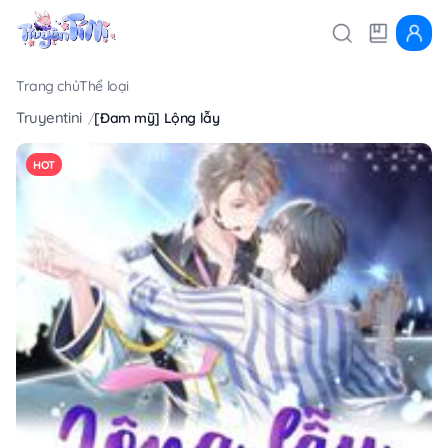
Trang chủ
Thể loại
Truyentini
[Đam mỹ] Lộng lẫy
HOT