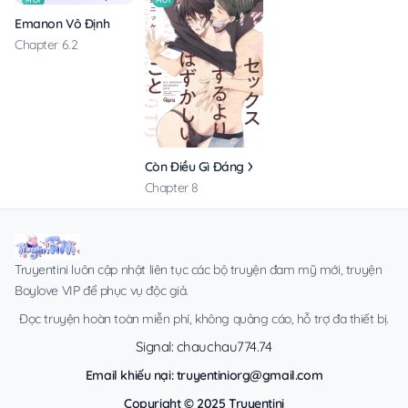
MỚI
MỚI
Emanon Vô Định
Chapter 6.2
Còn Điều Gì Đáng Xấu Hổ Hơn Sex?
Chapter 8
Truyentini luôn cập nhật liên tục các bộ truyện đam mỹ mới, truyện
Boylove VIP để phục vụ độc giả.
Đọc truyện hoàn toàn miễn phí, không quảng cáo, hỗ trợ đa thiết bị.
Signal: chauchau774.74
Email khiếu nại:
truyentiniorg@gmail.com
Copyright © 2025 Truyentini