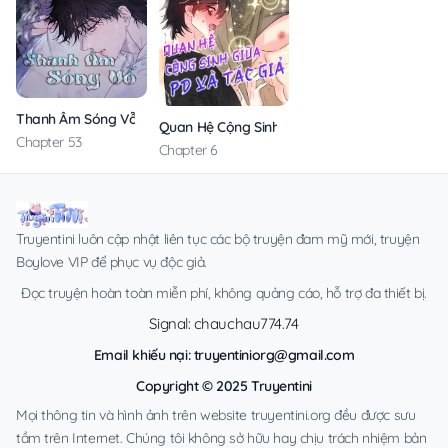
Thanh Âm Sóng Vỗ
Quan Hệ Cộng Sinh Giữa PD Và Tác Giả
Chapter 53
Chapter 6
Truyentini luôn cập nhật liên tục các bộ truyện đam mỹ mới, truyện
Boylove VIP để phục vụ độc giả.
Đọc truyện hoàn toàn miễn phí, không quảng cáo, hỗ trợ đa thiết bị.
Signal: chauchau774.74
Email khiếu nại:
truyentiniorg@gmail.com
Copyright © 2025 Truyentini
Mọi thông tin và hình ảnh trên website truyentini.org đều được sưu
tầm trên Internet. Chúng tôi không sở hữu hay chịu trách nhiệm bản