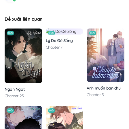
Đề xuất liên quan
MỚI
MỚI
MỚI
Lý Do Để Sống
Chapter 7
Anh muốn bàn chuyện 
Ngòn Ngọt
Chapter 5
Chapter 25
MỚI
MỚI