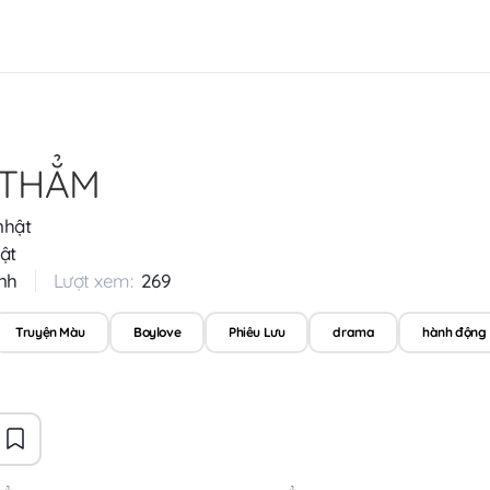
 THẲM
nhật
ật
nh
Lượt xem:
269
Truyện Màu
Boylove
Phiêu Lưu
drama
hành động