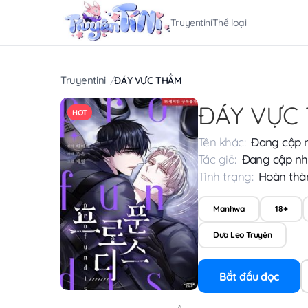
Truyentini
Thể loại
Truyentini
ĐÁY VỰC THẲM
ĐÁY VỰC
HOT
Tên khác:
Đang cập 
Tác giả:
Đang cập nh
Tình trạng:
Hoàn thà
Manhwa
18+
Dưa Leo Truyện
Bắt đầu đọc