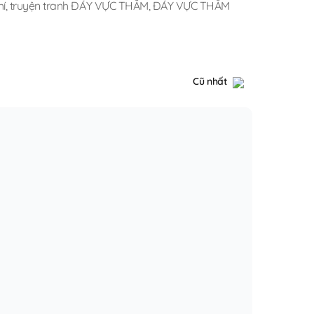
hí
,
truyện tranh ĐÁY VỰC THẲM
,
ĐÁY VỰC THẲM
Cũ nhất