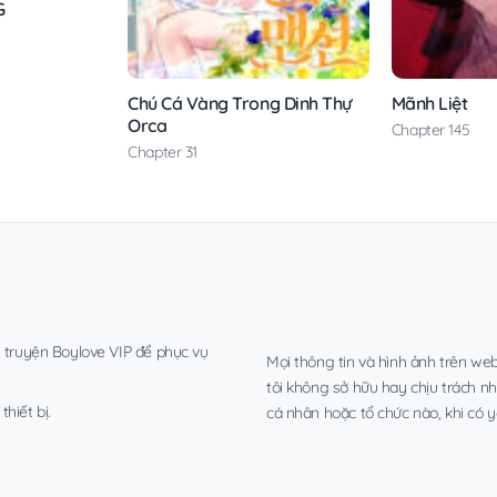
G
Chú Cá Vàng Trong Dinh Thự
Mãnh Liệt
Orca
Chapter 145
Chapter 31
, truyện Boylove VIP để phục vụ
Mọi thông tin và hình ảnh trên web
tôi không sở hữu hay chịu trách n
hiết bị.
cá nhân hoặc tổ chức nào, khi có y