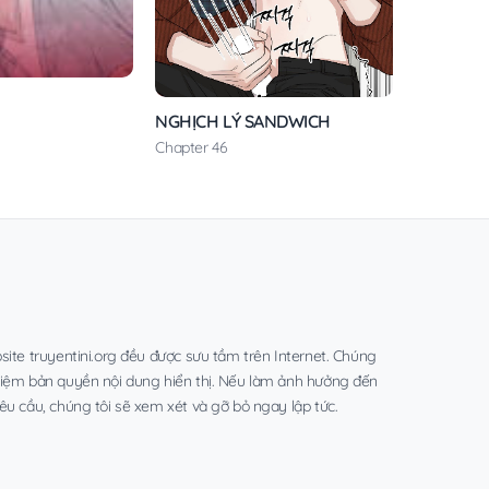
NGHỊCH LÝ SANDWICH
Chapter 46
site truyentini.org đều được sưu tầm trên Internet. Chúng
hiệm bản quyền nội dung hiển thị. Nếu làm ảnh hưởng đến
êu cầu, chúng tôi sẽ xem xét và gỡ bỏ ngay lập tức.