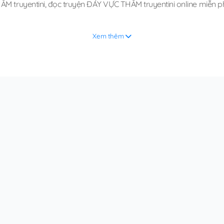
ẲM truyentini
,
đọc truyện ĐÁY VỰC THẲM truyentini online miễn p
Xem thêm