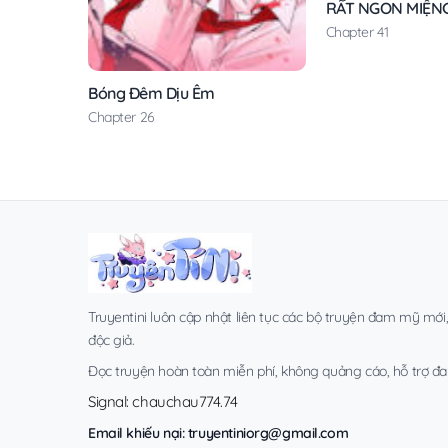
RẤT NGON MIỆN
Chapter 41
Bóng Đêm Dịu Êm
Chapter 26
Truyentini luôn cập nhật liên tục các bộ truyện đam mỹ mới
độc giả.
Đọc truyện hoàn toàn miễn phí, không quảng cáo, hỗ trợ đa t
Signal: chauchau774.74
Email khiếu nại:
truyentiniorg@gmail.com