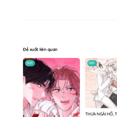
Đề xuất liên quan
MỚI
MỚI
THƯA NGÀI HỔ, T