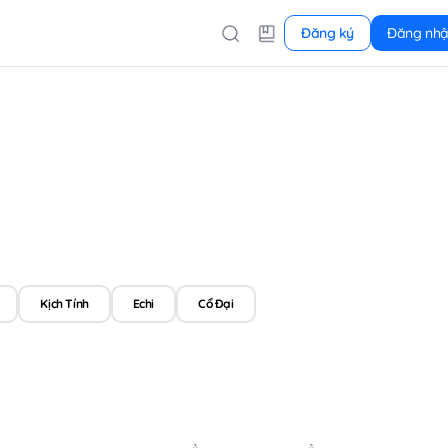
Đăng ký
Đăng nh
Kịch Tính
Echi
Cổ Đại