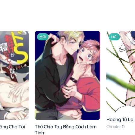
MỚI
MỚI
Hoàng Tử Lọ
ông Cho Tôi
Thử Chia Tay Bằng Cách Làm
Chapter 12
Tình