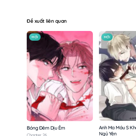
Đề xuất liên quan
MỚI
MỚI
Anh Ma Máu S Kh
Bóng Đêm Dịu Êm
Ngủ Yên
Chapter 26