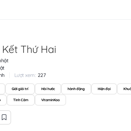
 Kết Thứ Hai
nhật
ật
nh
Lượt xem:
227
Giới giải trí
Hài hước
hành động
Hiện đại
Khuô
o
Tình Cảm
VitaminKoo