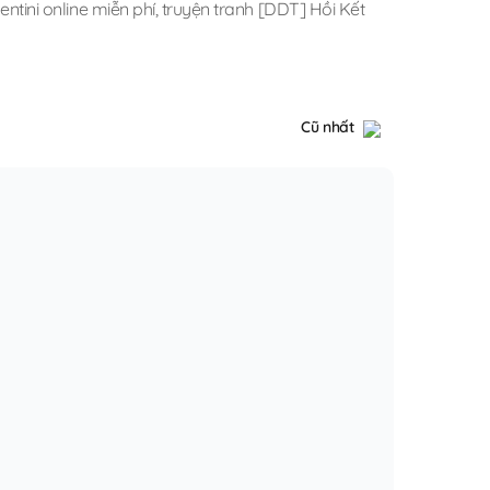
ntini online miễn phí
,
truyện tranh [DDT] Hồi Kết
Cũ nhất