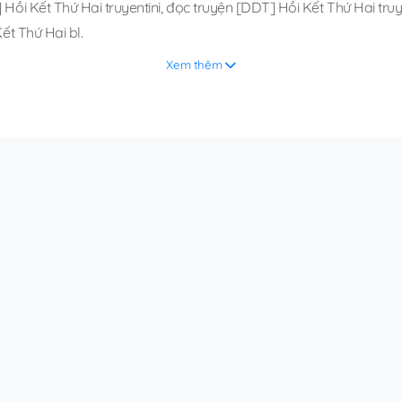
Hồi Kết Thứ Hai truyentini
,
đọc truyện [DDT] Hồi Kết Thứ Hai truye
ết Thứ Hai bl
.
Xem thêm