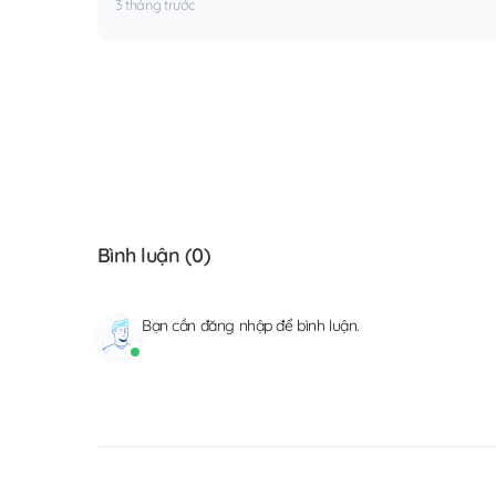
3 tháng trước
Bình luận (
0
)
Bạn cần
đăng nhập
để bình luận.