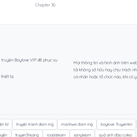
Chapter 30
, truyện Boylove VIP để phục vụ
Mọi thông tin và hình ảnh trên web
tôi không sở hữu hay chịu trách n
hiết bị.
cá nhân hoặc tổ chức nào, khi có y
yện bl
truyện tranh đam mỹ
manhwa đam mỹ
boylove Truyentini
ruyện
truyen3hsang
roadsteam
sanyteam
quả anh đào cuteo