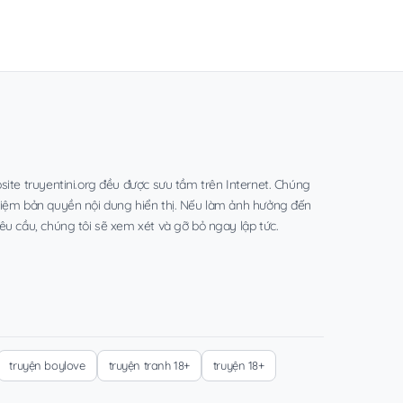
site truyentini.org đều được sưu tầm trên Internet. Chúng
hiệm bản quyền nội dung hiển thị. Nếu làm ảnh hưởng đến
êu cầu, chúng tôi sẽ xem xét và gỡ bỏ ngay lập tức.
truyện boylove
truyện tranh 18+
truyện 18+