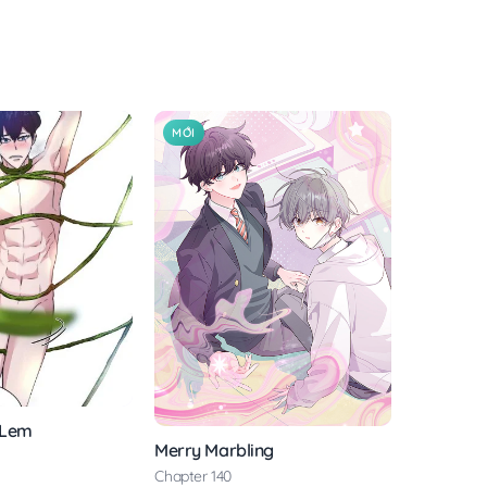
MỚI
 Lem
Merry Marbling
Chapter 140