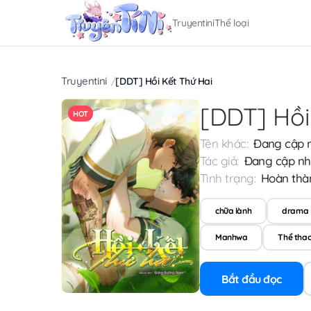
Truyentini
Thể loại
Truyentini
[DDT] Hồi Kết Thứ Hai
[DDT] Hồi
HOT
Tên khác:
Đang cập 
Tác giả:
Đang cập nh
Tình trạng:
Hoàn thà
chữa lành
drama
Manhwa
Thể tha
Bắt đầu đọc