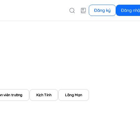
Đăng ký
Đăng nh
n viên trường
Kịch Tính
Lãng Mạn