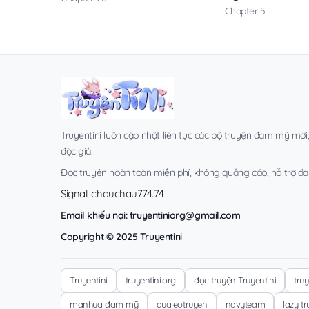
Chapter 5
Truyentini luôn cập nhật liên tục các bộ truyện đam mỹ mới
độc giả.
Đọc truyện hoàn toàn miễn phí, không quảng cáo, hỗ trợ đa t
Signal: chauchau774.74
Email khiếu nại:
truyentiniorg@gmail.com
Copyright © 2025 Truyentini
Truyentini
truyentini.org
đọc truyện Truyentini
tru
manhua đam mỹ
dualeotruyen
navyteam
lazy t