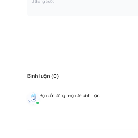
3 tháng trước
Bình luận (
0
)
Bạn cần
đăng nhập
để bình luận.