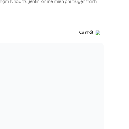
hạm Nhau truyentini online miễn phí
,
truyện tranh
Cũ nhất