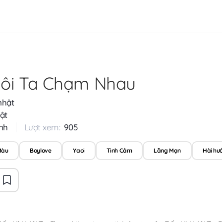
Môi Ta Chạm Nhau
nhật
ật
nh
Lượt xem:
905
Màu
Boylove
Yaoi
Tình Cảm
Lãng Mạn
Hài hư