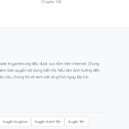
Chapter 140
site truyentini.org đều được sưu tầm trên Internet. Chúng
hiệm bản quyền nội dung hiển thị. Nếu làm ảnh hưởng đến
êu cầu, chúng tôi sẽ xem xét và gỡ bỏ ngay lập tức.
truyện boylove
truyện tranh 18+
truyện 18+