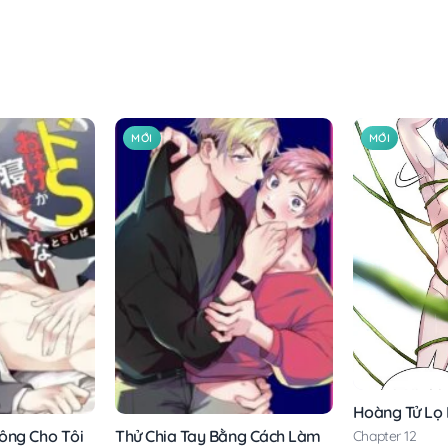
MỚI
MỚI
Hoàng Tử Lọ
ông Cho Tôi
Thử Chia Tay Bằng Cách Làm
Chapter 12