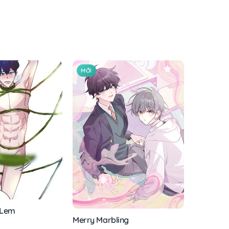
MỚI
 Lem
Merry Marbling