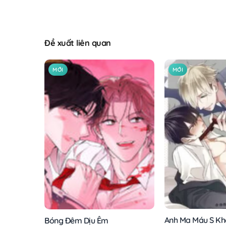
Đề xuất liên quan
MỚI
MỚI
Anh Ma Máu S Kh
Bóng Đêm Dịu Êm