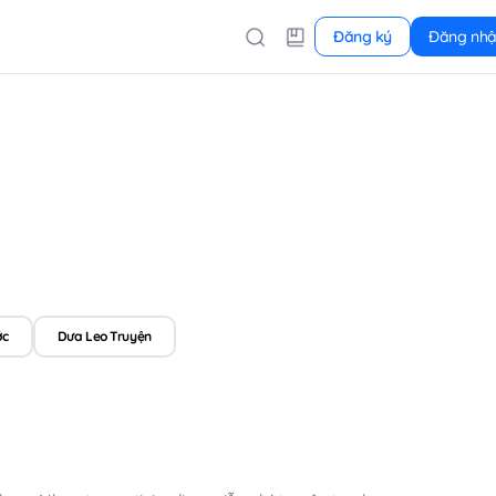
Đăng ký
Đăng nh
ớc
Dưa Leo Truyện