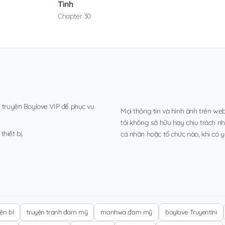
Tình
Chapter 30
, truyện Boylove VIP để phục vụ
Mọi thông tin và hình ảnh trên web
tôi không sở hữu hay chịu trách n
hiết bị.
cá nhân hoặc tổ chức nào, khi có y
yện bl
truyện tranh đam mỹ
manhwa đam mỹ
boylove Truyentini