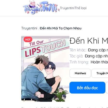
Truyentini
Thể loại
Truyentini
Đến Khi Môi Ta Chạm Nhau
Đến Khi 
HOT
Tên khác:
Đang cập 
Tác giả:
Đang cập nh
Tình trạng:
Hoàn thà
Manhwa
Truyện 
Bắt đầu đọc