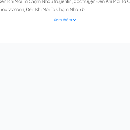
Đến Khi Môi Ta Chạm Nhau truyentini
,
đọc truyện Đến Khi Môi Ta C
hau vivicomi
,
Đến Khi Môi Ta Chạm Nhau bl
.
Xem thêm