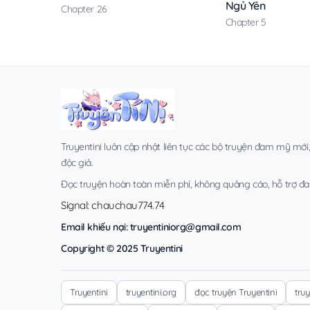
Ngủ Yên
Chapter 26
Chapter 5
Truyentini luôn cập nhật liên tục các bộ truyện đam mỹ mới
độc giả.
Đọc truyện hoàn toàn miễn phí, không quảng cáo, hỗ trợ đa t
Signal: chauchau774.74
Email khiếu nại:
truyentiniorg@gmail.com
Copyright © 2025 Truyentini
Truyentini
truyentini.org
đọc truyện Truyentini
tru