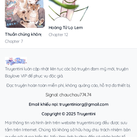
Hoàng Tử Lọ Lem
Thuần chủng không rung động
Chapter 12
Chapter 7
Truyentini luôn cập nhật liên tục các bộ truyện đam mỹ mới, truyện
Boylove VIP để phục vụ độc giả.
Đọc truyện hoàn toàn miễn phí, không quảng cáo, hỗ trợ đa thiết bị.
Signal: chauchau774.74
Email khiếu nại:
truyentiniorg@gmail.com
Copyright © 2025 Truyentini
Mọi thông tin và hình ảnh trên website truyentini.org đều được sưu
tầm trên Internet. Chúng tôi không sở hữu hay chịu trách nhiệm bản
quyền nội dung hiển thị. Nếu làm ảnh hưởng đến cá nhân hoặc tổ