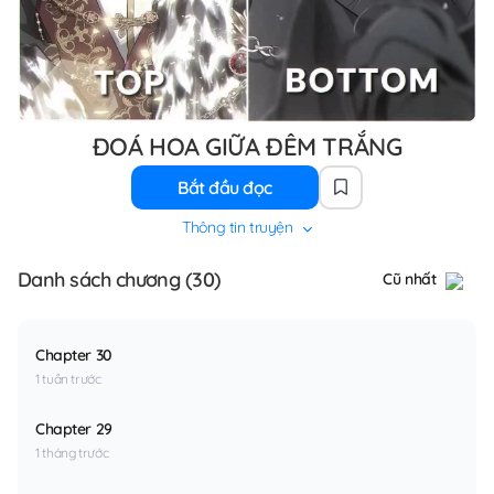
ĐOÁ HOA GIỮA ĐÊM TRẮNG
Bắt đầu đọc
Thông tin truyện
Danh sách chương (30)
Cũ nhất
Chapter 30
1 tuần trước
Chapter 29
1 tháng trước