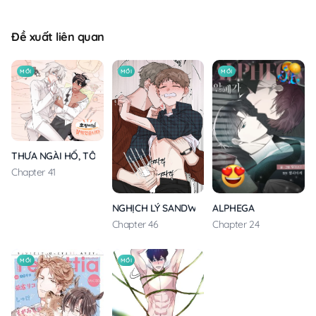
Đề xuất liên quan
MỚI
MỚI
MỚI
THƯA NGÀI HỔ, TÔI ĐÃ ĂN RẤT NGON MIỆNG
Chapter 41
ALPHEGA
NGHỊCH LÝ SANDWICH
Chapter 24
Chapter 46
MỚI
MỚI