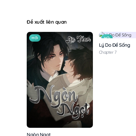
Đề xuất liên quan
MỚI
MỚI
Lý Do Để Sống
Chapter 7
Ngòn Ngọt