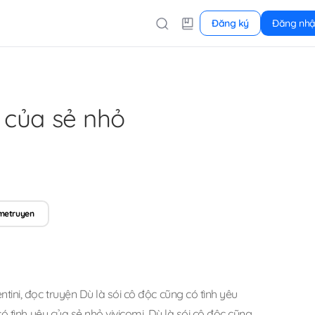
Đăng ký
Đăng nh
u của sẻ nhỏ
metruyen
ntini
,
đọc truyện Dù là sói cô độc cũng có tình yêu
ó tình yêu của sẻ nhỏ vivicomi
,
Dù là sói cô độc cũng