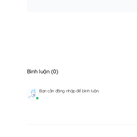
Bình luận (
0
)
Bạn cần
đăng nhập
để bình luận.