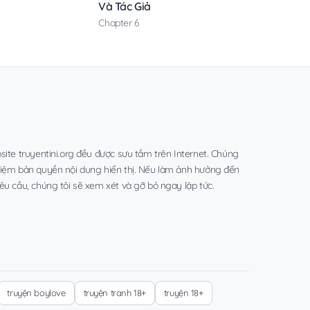
Và Tác Giả
Chapter 6
site truyentini.org đều được sưu tầm trên Internet. Chúng
hiệm bản quyền nội dung hiển thị. Nếu làm ảnh hưởng đến
êu cầu, chúng tôi sẽ xem xét và gỡ bỏ ngay lập tức.
truyện boylove
truyện tranh 18+
truyện 18+