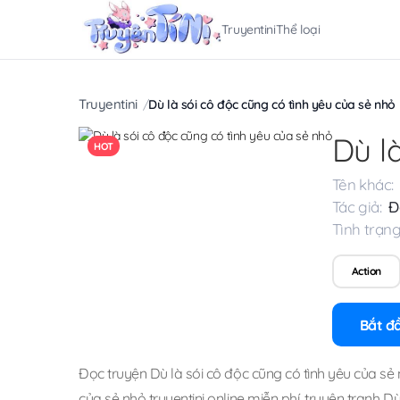
Truyentini
Thể loại
Truyentini
Dù là sói cô độc cũng có tình yêu của sẻ nhỏ
Dù l
HOT
Tên khác:
Tác giả:
Đ
Tình trạng
Action
Bắt đ
Đọc truyện Dù là sói cô độc cũng có tình yêu của sẻ
của sẻ nhỏ truyentini online miễn phí
,
truyện tranh Dù