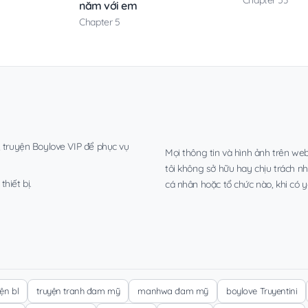
Chapter 53
năm với em
Chapter 5
, truyện Boylove VIP để phục vụ
Mọi thông tin và hình ảnh trên web
tôi không sở hữu hay chịu trách n
hiết bị.
cá nhân hoặc tổ chức nào, khi có y
yện bl
truyện tranh đam mỹ
manhwa đam mỹ
boylove Truyentini