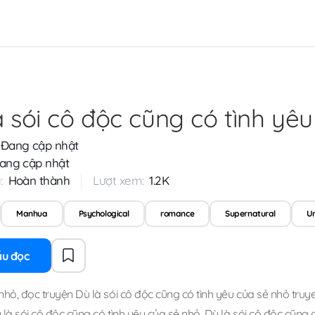
à sói cô độc cũng có tình yê
Đang cập nhật
ang cập nhật
:
Hoàn thành
Lượt xem:
1.2K
Manhua
Psychological
romance
Supernatural
U
ầu đọc
 nhỏ
,
đọc truyện Dù là sói cô độc cũng có tình yêu của sẻ nhỏ truye
 là sói cô độc cũng có tình yêu của sẻ nhỏ
,
Dù là sói cô độc cũng c