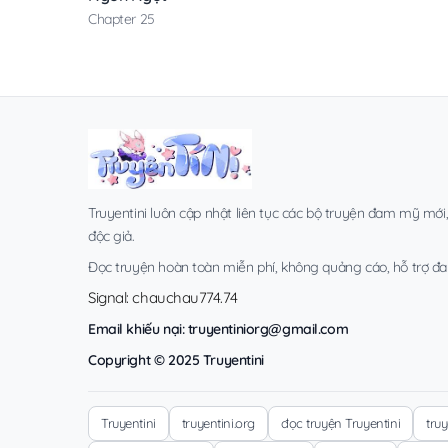
Chapter 25
Truyentini luôn cập nhật liên tục các bộ truyện đam mỹ mới
độc giả.
Đọc truyện hoàn toàn miễn phí, không quảng cáo, hỗ trợ đa t
Signal: chauchau774.74
Email khiếu nại:
truyentiniorg@gmail.com
Copyright © 2025 Truyentini
Truyentini
truyentini.org
đọc truyện Truyentini
tru