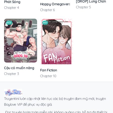
[DROP] Lưng Chừng H
Phát Sóng
Happy Omegaverse
Chapter 5
Chapter 4
Chapter 6
MỚI
MỚI
Cậu có muốn nâng tạ cùng tôi không?
Fan Fiction
Chapter 3
Chapter 10
Truyentini luôn cập nhật liên tục các bộ truyện đam mỹ mới, truyện
Boylove VIP để phục vụ độc giả.
Đọc truyện hoàn toàn miễn phí, không quảng cáo, hỗ trợ đa thiết bị.