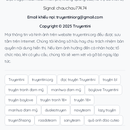
Signal: chauchau774.74
Email khiếu nại:
truyentiniorg@gmail.com
Copyright © 2025 Truyentini
Mọi thông tin và hình ảnh trên website truyentini.org đều được sưu
tầm trên Internet. Chúng tôi không sở hữu hay chịu trách nhiệm bản
quyền nội dung hiển thị. Nếu làm ảnh hưởng đến cá nhân hoặc tổ
chức nào, khi có yêu cầu, chúng tôi sẽ xem xét và gỡ bỏ ngay lập
tức.
Truyentini
truyentini.org
đọc truyện Truyentini
truyện bl
truyện tranh đam mỹ
manhwa đam mỹ
boylove Truyentini
truyện boylove
truyện tranh 18+
truyện 18+
manhua đam mỹ
dualeotruyen
navyteam
lazy truyện
truyen3hsang
roadsteam
sanyteam
quả anh đào cuteo