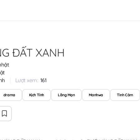
NG ĐẤT XANH
nhật
ật
nh
Lượt xem:
161
drama
Kịch Tính
Lãng Mạn
Manhwa
Tình Cảm