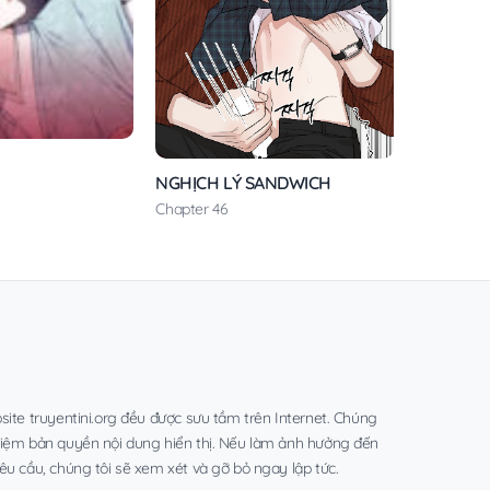
NGHỊCH LÝ SANDWICH
Chapter 46
site truyentini.org đều được sưu tầm trên Internet. Chúng
hiệm bản quyền nội dung hiển thị. Nếu làm ảnh hưởng đến
êu cầu, chúng tôi sẽ xem xét và gỡ bỏ ngay lập tức.