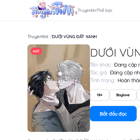
Truyentini
Thể loại
Truyentini
DƯỚI VÙNG ĐẤT XANH
DƯỚI VÙ
HOT
Tên khác:
Đang cập 
Tác giả:
Đang cập nh
Tình trạng:
Hoàn thà
18+
Boylove
Bắt đầu đọc