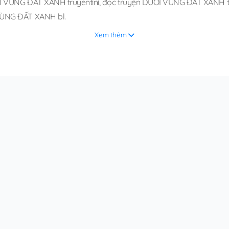
I VÙNG ĐẤT XANH truyentini
,
đọc truyện DƯỚI VÙNG ĐẤT XANH tru
ÙNG ĐẤT XANH bl
.
Xem thêm