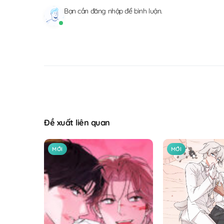
Bạn cần
đăng nhập
để bình luận.
Đề xuất liên quan
MỚI
MỚI