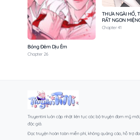
THƯA NGÀI HỔ, T
RẤT NGON MIỆN
Chapter 41
Bóng Đêm Dịu Êm
Chapter 26
Truyentini luôn cập nhật liên tục các bộ truyện đam mỹ mới
độc giả.
Đọc truyện hoàn toàn miễn phí, không quảng cáo, hỗ trợ đa t