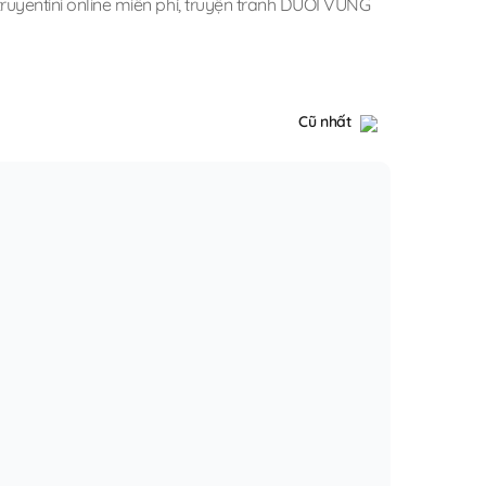
yentini online miễn phí
,
truyện tranh DƯỚI VÙNG
Cũ nhất