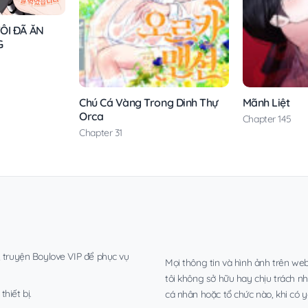
ÔI ĐÃ ĂN
G
Chú Cá Vàng Trong Dinh Thự
Mãnh Liệt
Orca
Chapter 145
Chapter 31
, truyện Boylove VIP để phục vụ
Mọi thông tin và hình ảnh trên web
tôi không sở hữu hay chịu trách n
hiết bị.
cá nhân hoặc tổ chức nào, khi có y