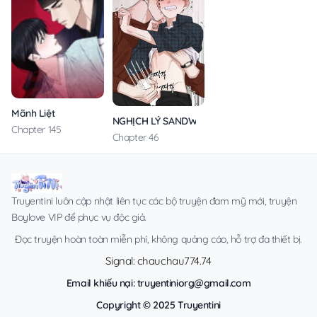
Mãnh Liệt
NGHỊCH LÝ SANDWICH
Chapter 145
Chapter 46
Truyentini luôn cập nhật liên tục các bộ truyện đam mỹ mới, truyện
Boylove VIP để phục vụ độc giả.
Đọc truyện hoàn toàn miễn phí, không quảng cáo, hỗ trợ đa thiết bị.
Signal: chauchau774.74
Email khiếu nại:
truyentiniorg@gmail.com
Copyright © 2025 Truyentini