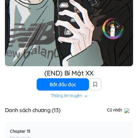
(END) Bí Mật XX
Bắt đầu đọc
Thông tin truyện
Danh sách chương (13)
Cũ nhất
Chapter 13
3 tháng trước