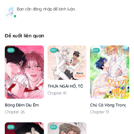
Bạn cần
đăng nhập
để bình luận.
Đề xuất liên quan
MỚI
MỚI
MỚI
THƯA NGÀI HỔ, TÔI ĐÃ ĂN RẤT NGON MIỆNG
Chapter 41
Bóng Đêm Dịu Êm
Chú Cá Vàng Trong Din
Chapter 26
Chapter 31
MỚI
MỚI