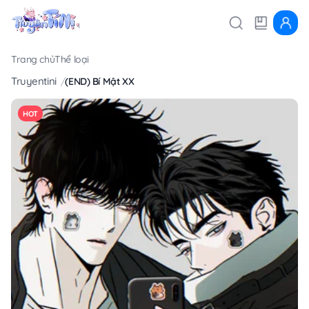
Trang chủ
Thể loại
Truyentini
(END) Bí Mật XX
HOT